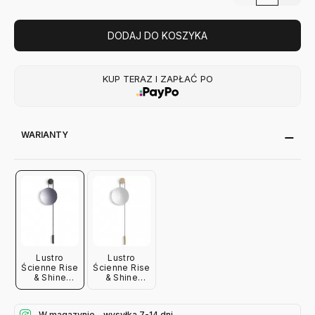
DODAJ DO KOSZYKA
KUP TERAZ I ZAPŁAĆ PO
WARIANTY
Lustro
Lustro
Ścienne Rise
Ścienne Rise
& Shine
& Shine
Stalowe
Mosiężne
New Works
New Works
W magazynie - wysyłka 7-14 dni