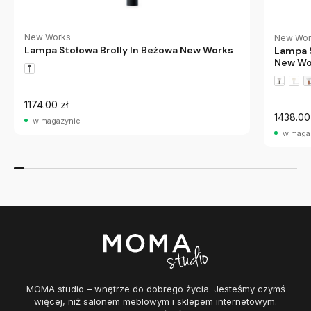
New Works
New Wor
Lampa Stołowa Brolly In Beżowa New Works
Lampa 
New Wo
1174.00 zł
1438.00
w magazynie
w maga
MOMA studio – wnętrze do dobrego życia. Jesteśmy czymś
więcej, niż salonem meblowym i sklepem internetowym.