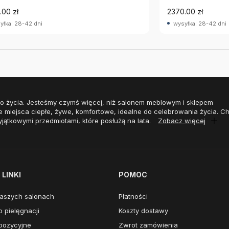
.00 zł
2370.00 zł
yłka: 28-42 dni
wysyłka: 28-42 dni
o życia. Jesteśmy czymś więcej, niż salonem meblowym i sklepem
e miejsca ciepłe, żywe, komfortowe, idealne do celebrowania życia. 
yjątkowymi przedmiotami, które posłużą na lata.
Zobacz więcej
LINKI
POMOC
aszych salonach
Płatności
 pielęgnacji
Koszty dostawy
pozycyjne
Zwrot zamówienia