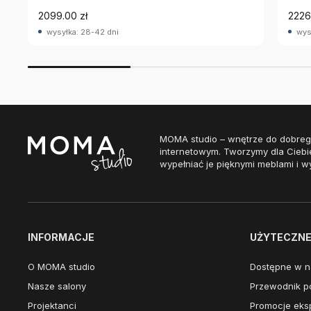
2099.00 zł
2226
wysyłka: 28-42 dni
wys
MOMA studio – wnętrze do dobreg
internetowym. Tworzymy dla Ciebi
wypełniać je pięknymi meblami i w
INFORMACJE
UŻYTECZNE 
O MOMA studio
Dostępne w n
Nasze salony
Przewodnik po
Projektanci
Promocje eks