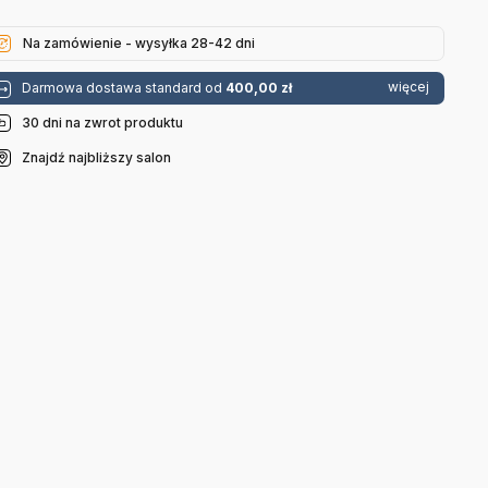
Na zamówienie - wysyłka 28-42 dni
więcej
Darmowa dostawa standard od
400,00 zł
30 dni na zwrot produktu
Znajdź najbliższy salon