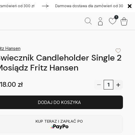
wień od 300 zł
Darmowa dostawa dla zamówień od 300 zł
1
itz Hansen
wiecznik Candleholder Single 2
osiądz Fritz Hansen
18.00
zł
DODAJ DO KOSZYKA
KUP TERAZ I ZAPŁAĆ PO