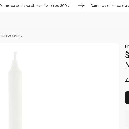
wa dostawa dla zamówień od 300 zł
Darmowa dostawa dla zamó
ki i tealighty
Fr
Ś
M
4