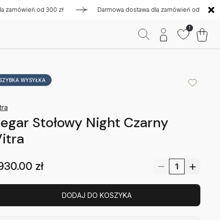
ówień od 300 zł
Darmowa dostawa dla zamówień od 300 zł
1
SZYBKA WYSYŁKA
tra
egar Stołowy Night Czarny
itra
930.00
zł
DODAJ DO KOSZYKA