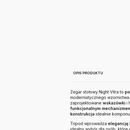
OPIS PRODUKTU
Zegar stołowy Night Vitra to
po
modernistycznego wzornictwa.
zaprojektowane
wskazówki
i 
funkcjonalnym mechanizme
konstrukcja
idealnie komponuj
Tripod wprowadza
elegancję 
idealny wybór dla osób, które