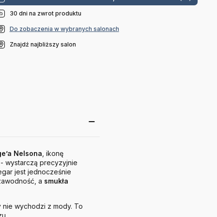
30 dni na zwrot produktu
Do zobaczenia w wybranych salonach
Znajdź najbliższy salon
e’a Nelsona
, ikonę
- wystarczą precyzyjnie
gar jest jednocześnie
zawodność, a
smukła
dy nie wychodzi z mody. To
u.