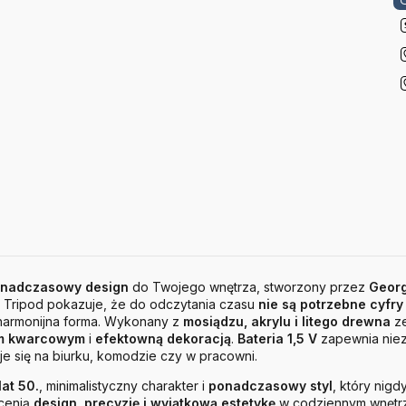
nadczasowy design
do Twojego wnętrza, stworzony przez
Georg
 Tripod pokazuje, że do odczytania czasu
nie są potrzebne cyfry
harmonijna forma. Wykonany z
mosiądzu, akrylu i litego drewna
ze
m kwarcowym
i
efektowną dekoracją
.
Bateria 1,5 V
zapewnia nie
e się na biurku, komodzie czy w pracowni.
lat 50.
, minimalistyczny charakter i
ponadczasowy styl
, który nig
 cenią
design, precyzję i wyjątkową estetykę
w codziennym wnętrz