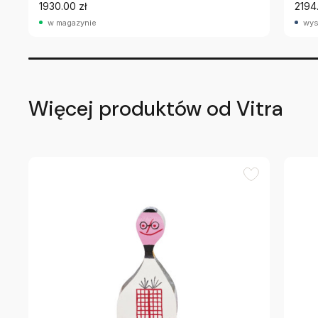
1930.00 zł
2194
w magazynie
wys
Więcej produktów od Vitra