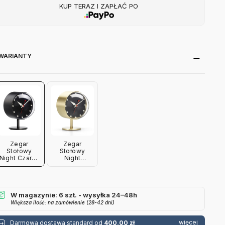
KUP TERAZ I ZAPŁAĆ PO
WARIANTY
Zegar
Zegar
Stołowy
Stołowy
Night Czarny
Night
Vitra
Mosiężny
Vitra
W magazynie: 6 szt. - wysyłka 24–48h
Większa ilość: na zamówienie (28-42 dni)
więcej
Darmowa dostawa standard od
400,00 zł