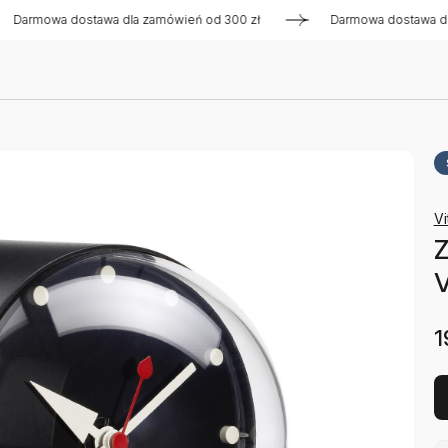
wa dostawa dla zamówień od 300 zł
Darmowa dostawa dla zam
Vi
Z
V
1