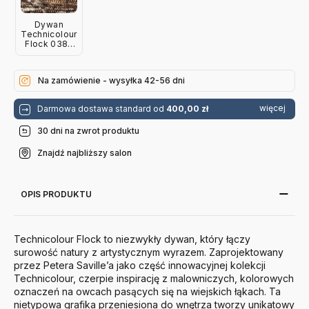
Dywan
Technicolour
Flock 0385
180X240 Cm
Kvadrat
Na zamówienie - wysyłka 42-56 dni
więcej
Darmowa dostawa standard od
400,00 zł
30 dni na zwrot produktu
Znajdź najbliższy salon
OPIS PRODUKTU
Technicolour Flock to niezwykły dywan, który łączy
surowość natury z artystycznym wyrazem. Zaprojektowany
przez Petera Saville’a jako część innowacyjnej kolekcji
Technicolour, czerpie inspirację z malowniczych, kolorowych
oznaczeń na owcach pasących się na wiejskich łąkach. Ta
nietypowa grafika przeniesiona do wnętrza tworzy unikatowy