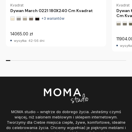
Kvadrat
Kvadrat
Dywan March 0221 180X240 Cm Kvadrat
Dywan 
Cm Kva
+3 wariantów
14065.00 zł
11904.0
wysyłka: 42-56 dni
wysyłka
MOMA studio – wnętrze do dobrego życia. Jesteśmy czymś
więcej, niż salonem meblowym i sklepem internetowym.
Tworzymy dla Ciebie miejsca ciepłe, żywe, komfortowe, idealne
do celebrowania życia. Chcemy wypełniać je pięknymi meblami i