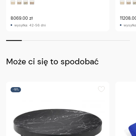
8069.00 zł
11208.00
wysyłka: 42-56 dni
wysyłka
Może ci się to spodobać
-10%