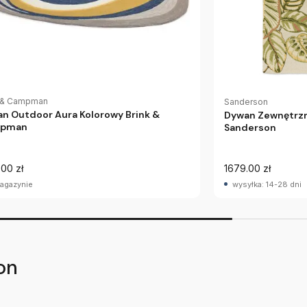
k & Campman
Sanderson
n Outdoor Aura Kolorowy Brink &
Dywan Zewnętrzn
pman
Sanderson
.00 zł
1679.00 zł
agazynie
wysyłka: 14-28 dni
on