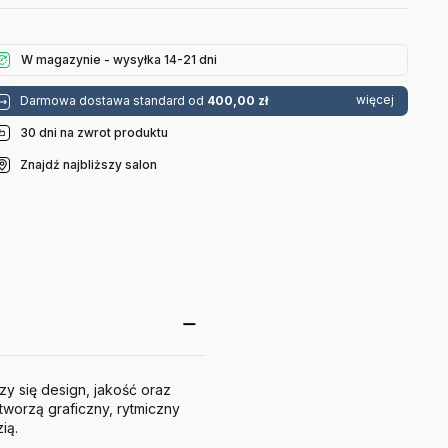
W magazynie - wysyłka 14-21 dni
więcej
Darmowa dostawa standard od
400,00 zł
30 dni na zwrot produktu
Znajdź najbliższy salon
zy się design, jakość oraz
worzą graficzny, rytmiczny
ią.