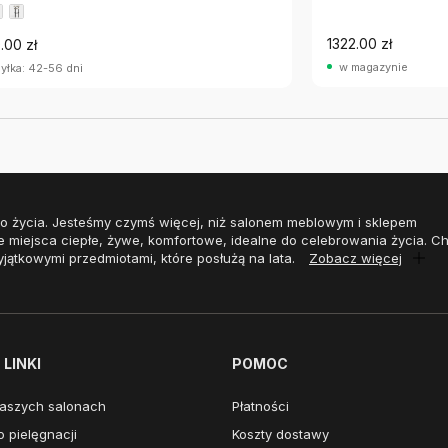
1322.00 zł
.00 zł
w magazynie
yłka: 42-56 dni
o życia. Jesteśmy czymś więcej, niż salonem meblowym i sklepem
e miejsca ciepłe, żywe, komfortowe, idealne do celebrowania życia. 
yjątkowymi przedmiotami, które posłużą na lata.
Zobacz więcej
LINKI
POMOC
aszych salonach
Płatności
 pielęgnacji
Koszty dostawy