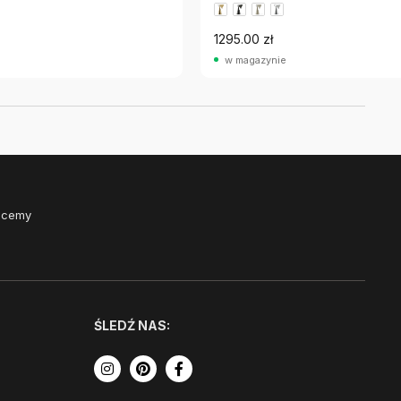
1295.00 zł
w magazynie
Chcemy
ŚLEDŹ NAS: