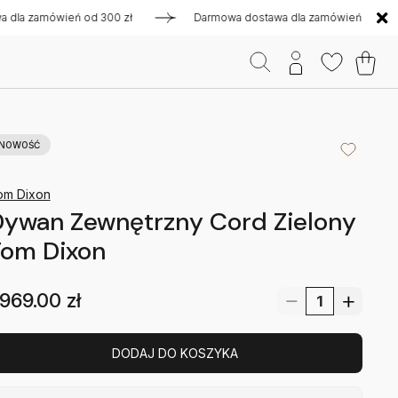
zamówień od 300 zł
Darmowa dostawa dla zamówień od 300 zł
NOWOŚĆ
om Dixon
ywan Zewnętrzny Cord Zielony
Tom Dixon
969.00
zł
DODAJ DO KOSZYKA