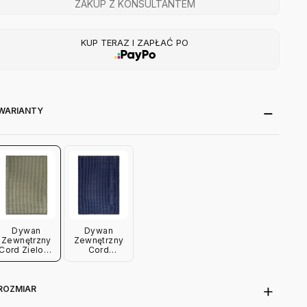
ZAKUP Z KONSULTANTEM
KUP TERAZ I ZAPŁAĆ PO
WARIANTY
Dywan
Dywan
Zewnętrzny
Zewnętrzny
Cord Zielony
Cord
Tom Dixon
Niebieski
Tom Dixon
ROZMIAR