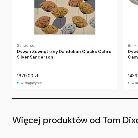
Sanderson
Brin
Dywan Zewnętrzny Dandelion Clocks Ochre
Dywa
Silver Sanderson
Cam
1679.00 zł
1439
w magazynie
w m
Więcej produktów od Tom Dix