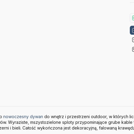
to
nowoczesny dywan
do wnętrz i przestrzeni outdoor, w których lic
ów. Wyraziste, mszystozielone sploty przypominające grube kable t
rni i bieli. Całość wykończona jest dekoracyjną, falowaną krawędz