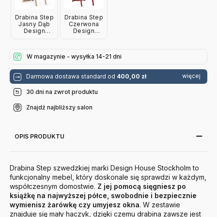
Drabina Step
Drabina Step
Jasny Dąb
Czerwona
Design
Design
House
House
Stockholm
Stockholm
W magazynie - wysyłka 14-21 dni
więcej
Darmowa dostawa standard od
400,00 zł
30 dni na zwrot produktu
Znajdź najbliższy salon
OPIS PRODUKTU
Drabina Step szwedzkiej marki Design House Stockholm to
funkcjonalny mebel, który doskonale się sprawdzi w każdym,
współczesnym domostwie.
Z jej pomocą sięgniesz
po
książkę na najwyższej półce
, swobodnie i bezpiecznie
wymienisz żarówkę czy umyjesz okna
.
W zestawie
znajduje się mały haczyk, dzięki czemu drabina zawsze jest