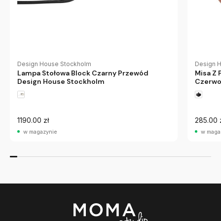
Design House Stockholm
Design 
Lampa Stołowa Block Czarny Przewód
Misa Z 
Design House Stockholm
Czerwo
1190.00 zł
285.00 
w magazynie
w maga