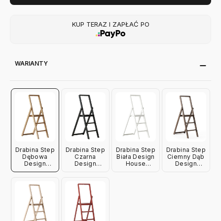
KUP TERAZ I ZAPŁAĆ PO
WARIANTY
Drabina Step
Drabina Step
Drabina Step
Drabina Step
Dębowa
Czarna
Biała Design
Ciemny Dąb
Design
Design
House
Design
House
House
Stockholm
House
Stockholm
Stockholm
Stockholm