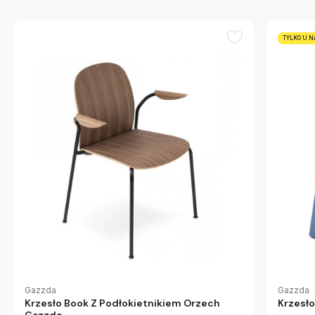
TYLKO U N
Gazzda
Gazzda
Krzesło Book Z Podłokietnikiem Orzech
Krzesło
Gazzda