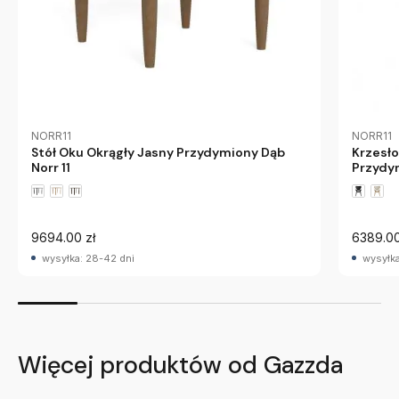
NORR11
NORR11
Stół Oku Okrągły Jasny Przydymiony Dąb
Krzesło
Norr 11
Przydym
9694.00 zł
6389.00
wysyłka: 28-42 dni
wysyłka
Więcej produktów od Gazzda