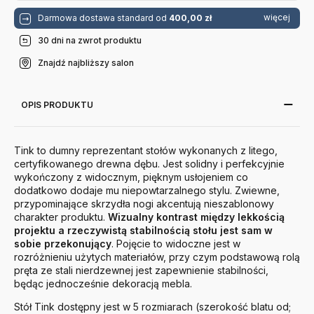
więcej
Darmowa dostawa standard od
400,00 zł
30 dni na zwrot produktu
Znajdź najbliższy salon
OPIS PRODUKTU
Tink to dumny reprezentant stołów wykonanych z litego,
certyfikowanego drewna dębu. Jest solidny i perfekcyjnie
wykończony z widocznym, pięknym usłojeniem co
dodatkowo dodaje mu niepowtarzalnego stylu. Zwiewne,
przypominające skrzydła nogi akcentują nieszablonowy
charakter produktu.
Wizualny kontrast między lekkością
projektu a rzeczywistą stabilnością stołu jest sam w
sobie przekonujący
. Pojęcie to widoczne jest w
rozróżnieniu użytych materiałów, przy czym podstawową rolą
pręta ze stali nierdzewnej jest zapewnienie stabilności,
będąc jednocześnie dekoracją mebla.
Stół Tink dostępny jest w 5 rozmiarach (szerokość blatu od;