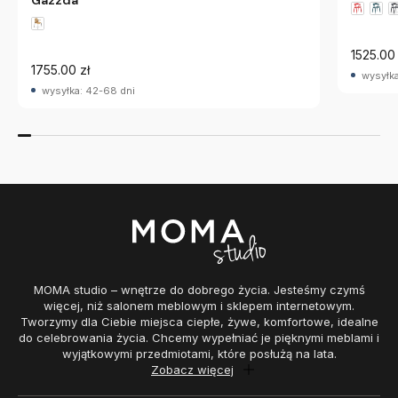
1525.00 
1755.00 zł
wysyłka
wysyłka: 42-68 dni
MOMA studio – wnętrze do dobrego życia. Jesteśmy czymś
więcej, niż salonem meblowym i sklepem internetowym.
Tworzymy dla Ciebie miejsca ciepłe, żywe, komfortowe, idealne
do celebrowania życia. Chcemy wypełniać je pięknymi meblami i
wyjątkowymi przedmiotami, które posłużą na lata.
Zobacz więcej