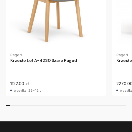
Paged
Paged
Krzesł
Krzesło Lof A-4230 Szare Paged
1122.00 zł
2270.00
wysyłka: 28-42 dni
wysyłka