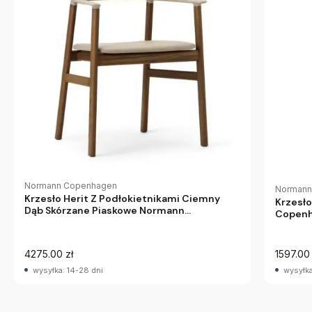
Normann Copenhagen
Normann
Krzesło Herit Z Podłokietnikami Ciemny
Krzesł
Dąb Skórzane Piaskowe Normann
Copen
Copenhagen
4275.00 zł
1597.00 
wysyłka: 14-28 dni
wysyłka