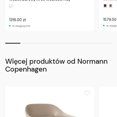
1579.50 
1316.00 zł
w maga
w magazynie
Więcej produktów od Normann
Copenhagen