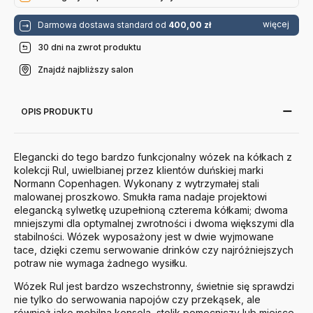
więcej
Darmowa dostawa standard od
400,00 zł
30 dni na zwrot produktu
Znajdź najbliższy salon
OPIS PRODUKTU
Elegancki do tego bardzo funkcjonalny wózek na kółkach z
kolekcji Rul, uwielbianej przez klientów duńskiej marki
Normann Copenhagen. W
ykonany z wytrzymałej stali
malowanej proszkowo.
S
mukła rama nadaje projektowi
elegancką sylwetkę uzupełnioną czterema kółkami; dwoma
mniejszymi dla optymalnej zwrotności i dwoma większymi dla
stabilności. Wózek wyposażony jest w dwie wyjmowane
tace, dzięki czemu serwowanie drinków czy najróżniejszych
potraw nie wymaga żadnego wysiłku.
Wózek Rul jest bardzo wszechstronny, świetnie się sprawdzi
nie tylko do serwowania napojów czy przekąsek, ale
również jako mobilna konsola, stolik pomocniczy lub miejsce