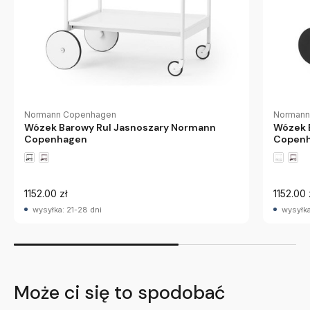
Normann Copenhagen
Normann
Wózek Barowy Rul Jasnoszary Normann
Wózek 
Copenhagen
Copen
1152.00 zł
1152.00 
wysyłka: 21-28 dni
wysyłka
Może ci się to spodobać