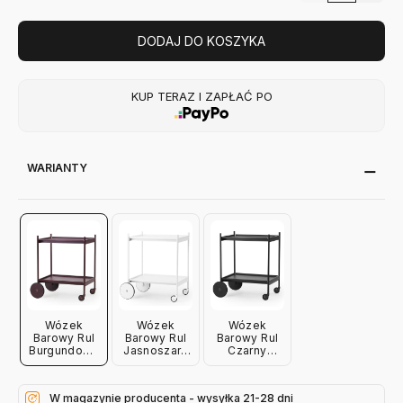
DODAJ DO KOSZYKA
KUP TERAZ I ZAPŁAĆ PO
WARIANTY
Wózek
Wózek
Wózek
Barowy Rul
Barowy Rul
Barowy Rul
Burgundowy
Jasnoszary
Czarny
Normann
Normann
Normann
Copenhagen
Copenhagen
Copenhagen
W magazynie producenta - wysyłka 21-28 dni