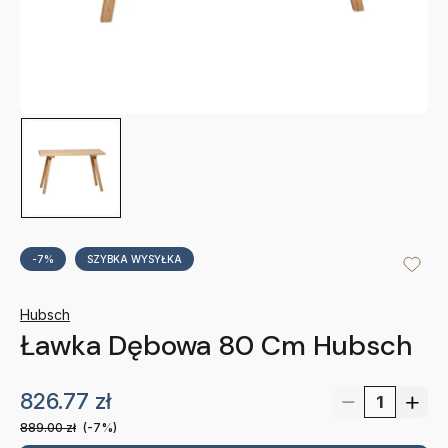
-7%
SZYBKA WYSYŁKA
Hubsch
Ławka Dębowa 80 Cm Hubsch
826.77
zł
889.00
zł
(-7%)