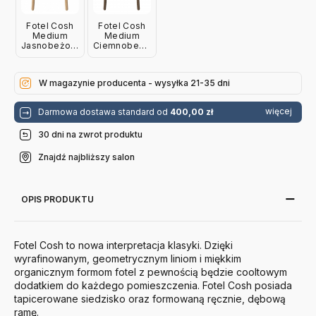
Fotel Cosh
Fotel Cosh
Medium
Medium
Jasnobeżowy
Ciemnobeżowy
Bolia
Bolia
W magazynie producenta - wysyłka 21-35 dni
więcej
Darmowa dostawa standard od
400,00 zł
30 dni na zwrot produktu
Znajdź najbliższy salon
OPIS PRODUKTU
Fotel Cosh to nowa interpretacja klasyki. Dzięki
wyrafinowanym, geometrycznym liniom i miękkim
organicznym formom fotel z pewnością będzie cooltowym
dodatkiem do każdego pomieszczenia. Fotel Cosh posiada
tapicerowane siedzisko oraz formowaną ręcznie, dębową
ramę.