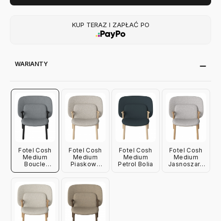
KUP TERAZ I ZAPŁAĆ PO
WARIANTY
Fotel Cosh
Fotel Cosh
Fotel Cosh
Fotel Cosh
Medium
Medium
Medium
Medium
Boucle
Piaskowy
Petrol Bolia
Jasnoszary
Ciemnoszary
Bolia
Bolia
Bolia