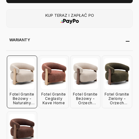
KUP TERAZ I ZAPŁAĆ PO
WARIANTY
Fotel Granite
Fotel Granite
Fotel Granite
Fotel Granite
Beżowy -
Ceglasty
Beżowy -
Zielony -
Naturalny
Kave Home
Orzech
Orzech
Jesion Kave
Jesionowy
Jesionowy
Home
Kave Home
Kave Home