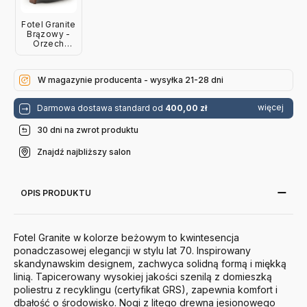
Fotel Granite
Brązowy -
Orzech
Jesionowy
Kave Home
W magazynie producenta - wysyłka 21-28 dni
więcej
Darmowa dostawa standard od
400,00 zł
30 dni na zwrot produktu
Znajdź najbliższy salon
OPIS PRODUKTU
Fotel Granite w kolorze beżowym to kwintesencja
ponadczasowej elegancji w stylu lat 70. Inspirowany
skandynawskim designem, zachwyca solidną formą i miękką
linią. Tapicerowany wysokiej jakości szenilą z domieszką
poliestru z recyklingu (certyfikat GRS), zapewnia komfort i
dbałość o środowisko. Nogi z litego drewna jesionowego