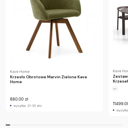
Kave H
Kave Home
Zestaw 
Krzesło Obrotowe Marvin Zielone Kave
Krzese
Home
880.00 zł
11499.0
wysyłka: 21-35 dni
wysyłka