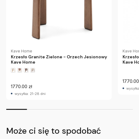
Kave Home
Kave H
Krzesło Granite Zielone - Orzech Jesionowy
Krzesło
Kave Home
Kave H
1770.00
1770.00 zł
wysyłka
wysyłka: 21-28 dni
Może ci się to spodobać