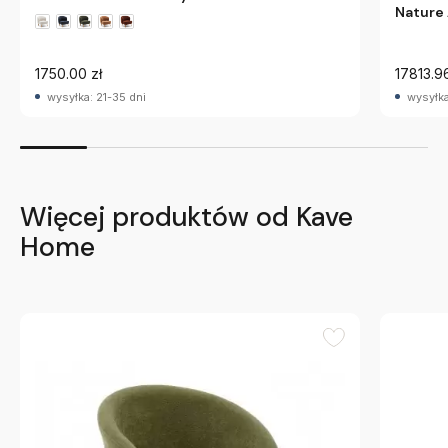
Nature
1750.00 zł
17813.96
wysyłka: 21-35 dni
wysyłka
Więcej produktów od Kave
Home