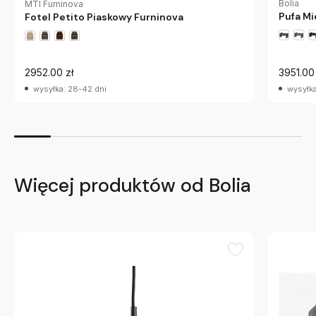
Bolia
MTI Furninova
Pufa Mi
Fotel Petito Piaskowy Furninova
2952.00 zł
3951.00 
wysyłka: 28-42 dni
wysyłka
Więcej produktów od Bolia