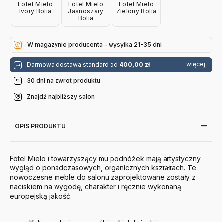
Fotel Mielo
Fotel Mielo
Fotel Mielo
Ivory Bolia
Jasnoszary
Zielony Bolia
Bolia
W magazynie producenta - wysyłka 21-35 dni
więcej
Darmowa dostawa standard od
400,00 zł
30 dni na zwrot produktu
Znajdź najbliższy salon
OPIS PRODUKTU
Fotel Mielo i towarzyszący mu podnóżek
mają artystyczny
wygląd
o ponadczasowych, organicznych kształtach
. Te
nowoczesne meble do salonu zaprojektowane zostały
z
naciskiem na wygodę, charakter i ręcznie wykonaną
europejską jakość
.