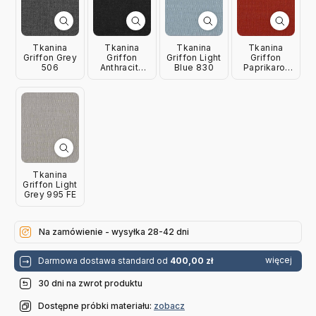
Tkanina
Tkanina
Tkanina
Tkanina
Griffon Grey
Griffon
Griffon Light
Griffon
506
Anthracite
Blue 830
Paprikarot
507
995-TD
Tkanina
Griffon Light
Grey 995 FE
Na zamówienie - wysyłka 28-42 dni
więcej
Darmowa dostawa standard od
400,00 zł
30 dni na zwrot produktu
Dostępne próbki materiału:
zobacz