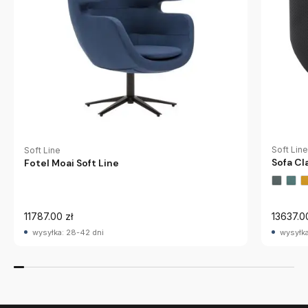
Soft Line
Soft Line
Sofa Cl
Fotel Moai Soft Line
11787.00 zł
13637.0
wysyłka: 28-42 dni
wysyłka