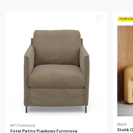
TYLKO U N
Mash
MTI Furninova
Stolik 
Fotel Petito Piaskowy Furninova