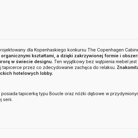
aprojektowany dla Kopenhaskiego konkursu The Copenhagen Cabine
 organicznymi kształtami, a dzięki zakrzywionej formie i obsz
urorę w świecie designu
. Ten wyjątkowy bez wątpienia mebel jest
ej tapicerce przez co zdecydowanie zachęca do relaksu.
Znakomita
ckich hotelowych lobby.
 posiada tapicerkę typu Boucle oraz nóżki dębowe w przydymiony
serii.