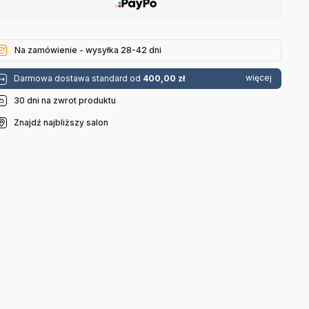
Na zamówienie - wysyłka 28-42 dni
więcej
Darmowa dostawa standard od
400,00 zł
30 dni na zwrot produktu
Znajdź najbliższy salon