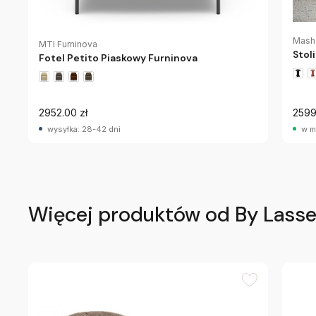
Mash
MTI Furninova
Stol
Fotel Petito Piaskowy Furninova
2952.00 zł
2599
wysyłka: 28-42 dni
w m
Więcej produktów od By Lass