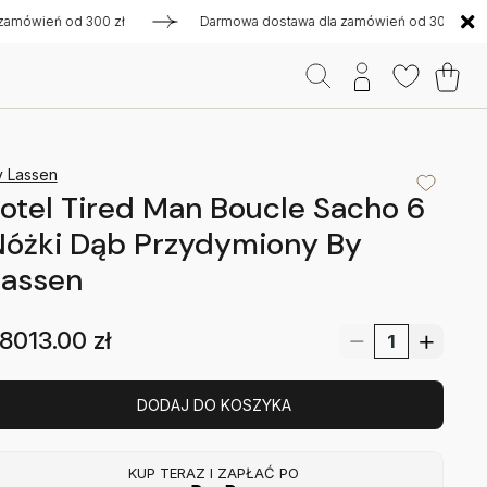
ień od 300 zł
Darmowa dostawa dla zamówień od 300 zł
y Lassen
otel Tired Man Boucle Sacho 6
Nóżki Dąb Przydymiony By
Lassen
8013.00
zł
DODAJ DO KOSZYKA
KUP TERAZ I ZAPŁAĆ PO