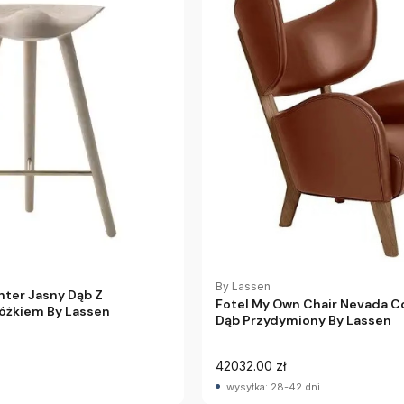
By Lassen
nter Jasny Dąb Z
Fotel My Own Chair Nevada C
óżkiem By Lassen
Dąb Przydymiony By Lassen
42032.00 zł
wysyłka: 28-42 dni