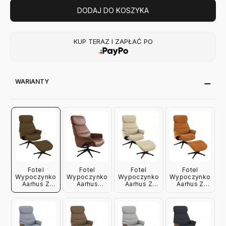
DODAJ DO KOSZYKA
KUP TERAZ I ZAPŁAĆ PO
WARIANTY
Fotel
Fotel
Fotel
Fotel
Wypoczynkowy
Wypoczynkowy
Wypoczynkowy
Wypoczynkowy
Aarhus Z
Aarhus
Aarhus Z
Aarhus Z
Podnóżkiem
Flexlux
Podnóżkiem
Podnóżkiem
Mustard
Sandy Beige
Warm Yellow
Yellow
Flexlux
Flexlux
Flexlux