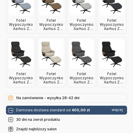
Fotel
Fotel
Fotel
Fotel
Wypoczynkowy
Wypoczynkowy
Wypoczynkowy
Wypoczynkowy
Aarhus Z
Aarhus Z
Aarhus Z
Aarhus Z
Podnóżkiem
Podnóżkiem
Podnóżkiem
Podnóżkiem
Cashmere
Honey
Lunar Grey
Crown Blue
Blue Flexlux
Yellow
Flexlux
Flexlux
Flexlux
Fotel
Fotel
Fotel
Fotel
Wypoczynkowy
Wypoczynkowy
Wypoczynkowy
Wypoczynkowy
Aarhus Z
Aarhus Z
Aarhus Z
Aarhus Z
Podnóżkiem
Podnóżkiem
Podnóżkiem
Podnóżkiem
Steel Grey
Vanilla
Soft Grey
Anthracite
Cream
Grey Flexlux
Na zamówienie - wysyłka 28-42 dni
więcej
Darmowa dostawa standard od
400,00 zł
30 dni na zwrot produktu
Znajdź najbliższy salon