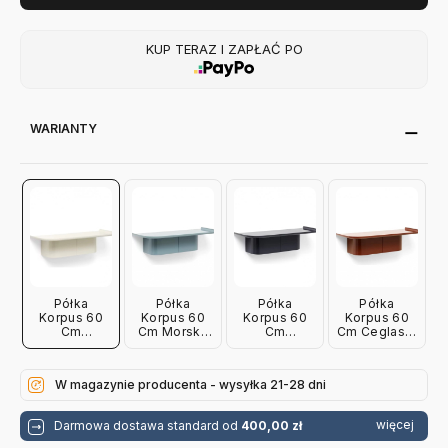
KUP TERAZ I ZAPŁAĆ PO
WARIANTY
Półka
Półka
Półka
Półka
Korpus 60
Korpus 60
Korpus 60
Korpus 60
Cm
Cm Morska
Cm
Cm Ceglasta
Kremowa
Hay
Granatowa
Hay
Hay
Hay
W magazynie producenta - wysyłka 21-28 dni
więcej
Darmowa dostawa standard od
400,00 zł