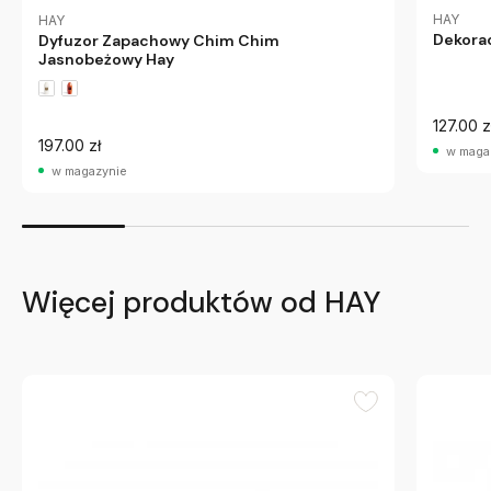
HAY
HAY
Dekorac
Dyfuzor Zapachowy Chim Chim
Jasnobeżowy Hay
127.00 z
197.00 zł
w maga
w magazynie
Więcej produktów od HAY