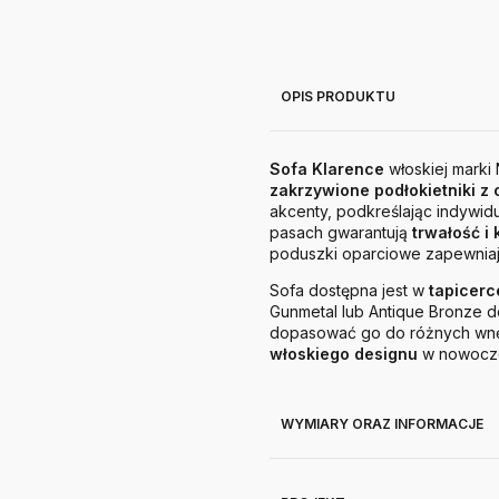
OPIS PRODUKTU
Sofa Klarence
włoskiej marki 
zakrzywione podłokietniki 
akcenty, podkreślając indywid
pasach gwarantują
trwałość i
poduszki oparciowe zapewnia
Sofa dostępna jest w
tapicerc
Gunmetal lub Antique Bronze d
dopasować go do różnych wnę
włoskiego designu
w nowocze
WYMIARY ORAZ INFORMACJE