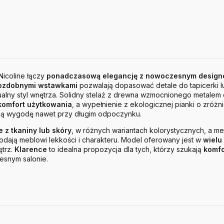
Nicoline łączy
ponadczasową elegancję z nowoczesnym desig
z ozdobnymi wstawkami
pozwalają dopasować detale do tapicerki l
ualny styl wnętrza. Solidny stelaż z drewna wzmocnionego metalem 
 komfort użytkowania
, a wypełnienie z ekologicznej pianki o zróżn
ją wygodę nawet przy długim odpoczynku.
e z tkaniny lub skóry
, w różnych wariantach kolorystycznych, a m
odają meblowi lekkości i charakteru. Model oferowany jest w
wielu
trz.
Klarence
to idealna propozycja dla tych, którzy szukają
komfo
snym salonie.