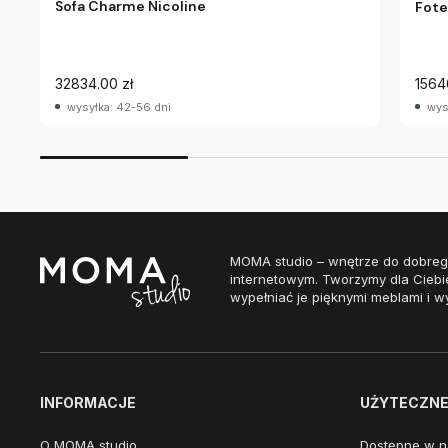
Sofa Charme Nicoline
Fote
32834.00 zł
1564
wysyłka: 42-56 dni
wys
MOMA studio – wnętrze do dobreg
internetowym. Tworzymy dla Ciebi
wypełniać je pięknymi meblami i w
INFORMACJE
UŻYTECZNE 
O MOMA studio
Dostępne w n