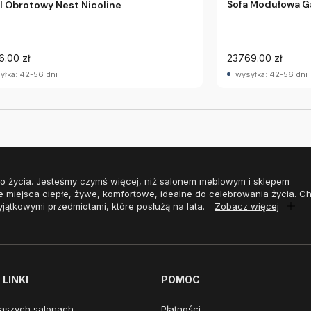
Sofa Modułowa Ga
l Obrotowy Nest Nicoline
6.00 zł
23769.00 zł
yłka: 42-56 dni
wysyłka: 42-56 dni
o życia. Jesteśmy czymś więcej, niż salonem meblowym i sklepem
e miejsca ciepłe, żywe, komfortowe, idealne do celebrowania życia. 
yjątkowymi przedmiotami, które posłużą na lata.
Zobacz więcej
LINKI
POMOC
aszych salonach
Płatności