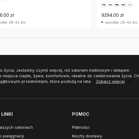
6.00 zł
9294.00 zł
yłka: 28-42 dni
wysyłka: 28-42 dni
o życia. Jesteśmy czymś więcej, niż salonem meblowym i sklepem
e miejsca ciepłe, żywe, komfortowe, idealne do celebrowania życia. 
yjątkowymi przedmiotami, które posłużą na lata.
Zobacz więcej
LINKI
POMOC
aszych salonach
Płatności
 pielęgnacji
Koszty dostawy