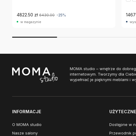
4822.50 zł
1467
6430.00
-25%
w magazynie
wys
MOMA studio – wnętrze do dobreg
internetowym. Tworzymy dla Ciebi
wypełniać je pięknymi meblami i w
INFORMACJE
UŻYTECZNE 
O MOMA studio
Dostępne w n
Nasze salony
Przewodnik po