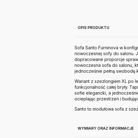
OPIS PRODUKTU
Sofa Santo Furninova w konfigu
nowoczesnej sofy do salonu. Je
dopracowane proporcje sprawiaj
nowoczesna sofa do salonu, któ
jednocześnie pełną swobodę k
Wariant z szezlongiem XL po l
funkcjonalność całej bryły. Ta
sofie elegancki, a jednocześn
ocieplając przestrzeń i budują
Santo to modułowa sofa z szez
WYMIARY ORAZ INFORMACJE