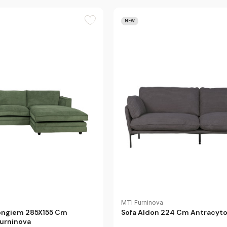
NEW
MTI Furninova
longiem 285X155 Cm
Sofa Aldon 224 Cm Antracyt
Furninova