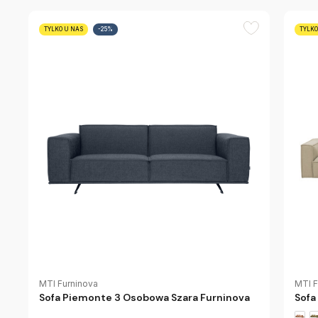
TYLKO U NAS
-25%
TYLKO
MTI Furninova
MTI F
Sofa Piemonte 3 Osobowa Szara Furninova
Sofa