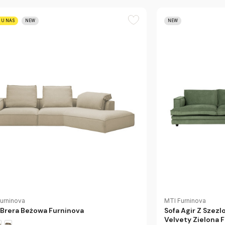
 U NAS
NEW
NEW
urninova
MTI Furninova
 Brera Beżowa Furninova
Sofa Agir Z Szez
Velvety Zielona 