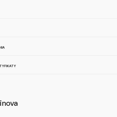
NIA
RTYFIKATY
inova