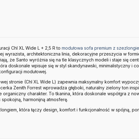
racji Chl XL Wide L + 2,5 R to
modułowa sofa premium z szezlongi
j wyrazista, architektoniczna linia, dekoracyjne przeszycia w form
ą, że Santo wyróżnia się na tle klasycznych modeli i staje się cen
ra doskonale wpisuje się w styl skandynawski, minimalistyczny i c
onfiguracji modułowej.
ewej stronie (Chl XL Wide L) zapewnia maksymalny komfort wypocz
picerka Zenith Forrest wprowadza głęboki, naturalny zielony ton ins
ie organiczny charakter. To tkanina, która doskonale współgra z n
c spokojną, harmonijną atmosferę.
longiem, która łączy design, komfort i funkcjonalność w spójną, p