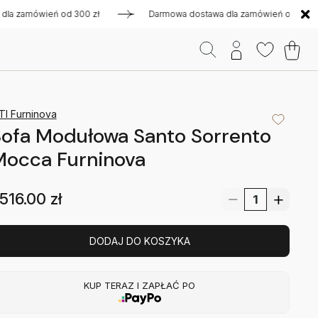
zamówień od 300 zł
Darmowa dostawa dla zamówień od 300 zł
TI Furninova
ofa Modułowa Santo Sorrento
Mocca Furninova
516.00
zł
DODAJ DO KOSZYKA
KUP TERAZ I ZAPŁAĆ PO