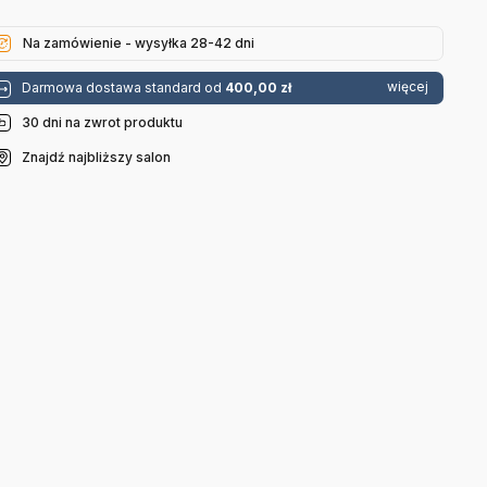
Na zamówienie - wysyłka 28-42 dni
więcej
Darmowa dostawa standard od
400,00 zł
30 dni na zwrot produktu
Znajdź najbliższy salon