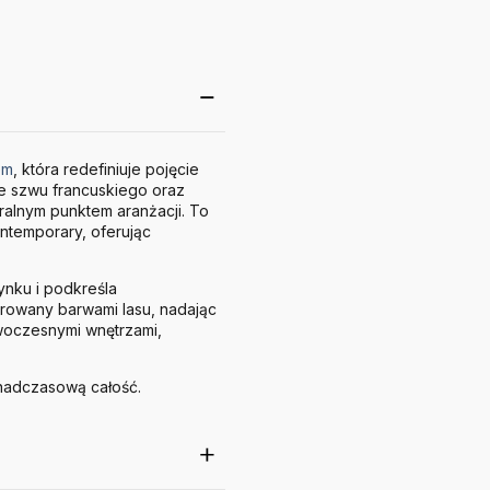
em
, która redefiniuje pojęcie
ie szwu francuskiego oraz
tralnym punktem aranżacji. To
ontemporary, oferując
ynku i podkreśla
pirowany barwami lasu, nadając
owoczesnymi wnętrzami,
onadczasową całość.