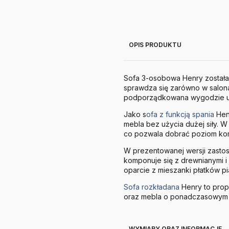
OPIS PRODUKTU
Sofa 3-osobowa Henry została
sprawdza się zarówno w salona
podporządkowana wygodzie uży
Jako s
ofa z funkcją spania
Henr
mebla bez użycia dużej siły. 
co pozwala dobrać poziom kom
W prezentowanej wersji zastoso
komponuje się z drewnianymi i 
oparcie z mieszanki płatków p
Sofa rozkładana
Henry to prop
oraz mebla o ponadczasowym c
WYMIARY ORAZ INFORMACJE