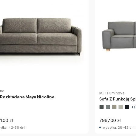
ine
MTI Furninova
 Rozkładana Maya Nicoline
Sofa Z Funkcją Sp
+1
1.00 zł
7967.00 zł
yłka: 42-56 dni
wysyłka: 28-42 dni