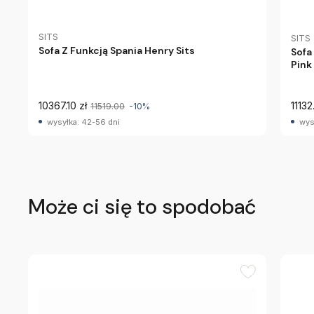
SITS
SITS
Sofa Z Funkcją Spania Henry Sits
Sofa
Pink
10367.10 zł
11132
11519.00
-10%
wysyłka: 42-56 dni
wys
Może ci się to spodobać