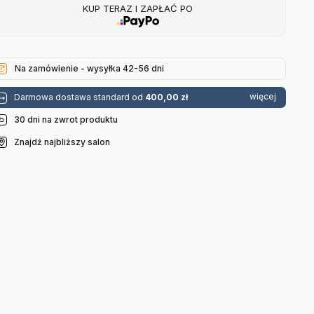
KUP TERAZ I ZAPŁAĆ PO
Na zamówienie - wysyłka 42-56 dni
więcej
Darmowa dostawa standard od
400,00 zł
30 dni na zwrot produktu
Znajdź najbliższy salon