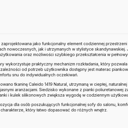
 zaprojektowana jako funkcjonalny element codziennej przestrzen
ch nowoczesnych, jak i utrzymanych w stylistyce skandynawskiej. J
tkowania oraz możliwości szybkiego przekształcenia w pełnowym
y wykorzystuje praktyczny mechanizm rozkładania, który pozwala w
W zależności od potrzeb użytkownika dostępny jest materac piankow
fortu snu do indywidualnych oczekiwań.
wano tkaninę Caleido 1419 Natural, utrzymaną w ciepłej, naturalnej
jasnymi aranżacjami. Siedzisko wykonane z pianki poliuretanowej z
ianki i kulek silikonowych zwiększa wygodę w codziennym użytkowa
ozycja dla osób poszukujących funkcjonalnej sofy do salonu, komfo
harakterze, który łatwo dopasować do różnych wnętrz.