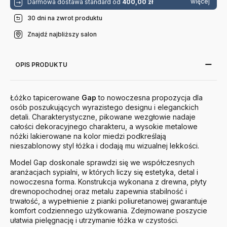
więcej
Darmowa dostawa standard od
400,00 zł
30 dni na zwrot produktu
Znajdź najbliższy salon
OPIS PRODUKTU
Łóżko tapicerowane
Gap
to nowoczesna propozycja dla
osób poszukujących wyrazistego designu i eleganckich
detali. Charakterystyczne, pikowane wezgłowie nadaje
całości dekoracyjnego charakteru, a wysokie metalowe
nóżki lakierowane na kolor miedzi podkreślają
nieszablonowy styl łóżka i dodają mu wizualnej lekkości.
Model Gap doskonale sprawdzi się we współczesnych
aranżacjach sypialni, w których liczy się estetyka, detal i
nowoczesna forma. Konstrukcja wykonana z drewna, płyty
drewnopochodnej oraz metalu zapewnia stabilność i
trwałość, a wypełnienie z pianki poliuretanowej gwarantuje
komfort codziennego użytkowania. Zdejmowane poszycie
ułatwia pielęgnację i utrzymanie łóżka w czystości.