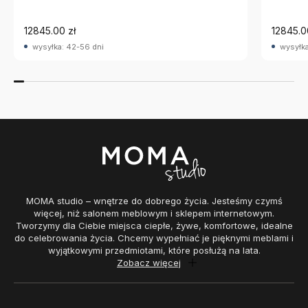
12845.00 zł
12845.0
wysyłka: 42-56 dni
wysyłka
MOMA studio – wnętrze do dobrego życia. Jesteśmy czymś
więcej, niż salonem meblowym i sklepem internetowym.
Tworzymy dla Ciebie miejsca ciepłe, żywe, komfortowe, idealne
do celebrowania życia. Chcemy wypełniać je pięknymi meblami i
wyjątkowymi przedmiotami, które posłużą na lata.
Zobacz więcej