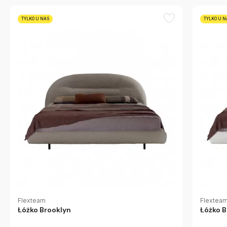
TYLKO U NAS
TYLKO U N
Flexteam
Flextea
Łóżko Brooklyn
Łóżko B