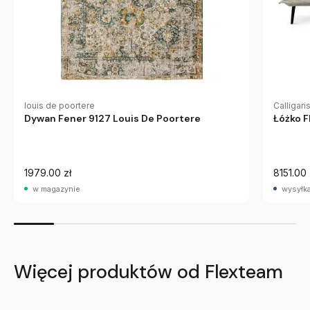
louis de poortere
Calligari
Dywan Fener 9127 Louis De Poortere
Łóżko Fl
1979.00 zł
8151.00 
w magazynie
wysyłka
Więcej produktów od Flexteam