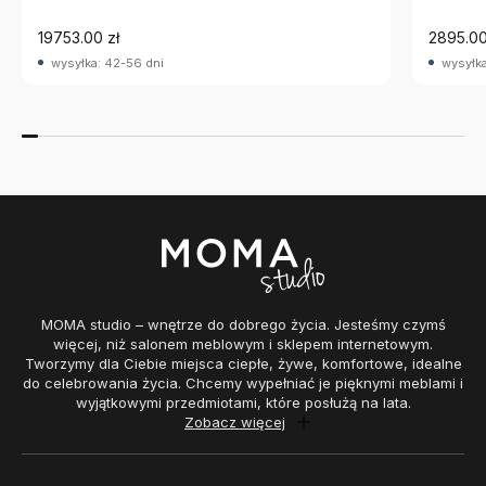
19753.00 zł
2895.00
wysyłka: 42-56 dni
wysyłka
MOMA studio – wnętrze do dobrego życia. Jesteśmy czymś
więcej, niż salonem meblowym i sklepem internetowym.
Tworzymy dla Ciebie miejsca ciepłe, żywe, komfortowe, idealne
do celebrowania życia. Chcemy wypełniać je pięknymi meblami i
wyjątkowymi przedmiotami, które posłużą na lata.
Zobacz więcej