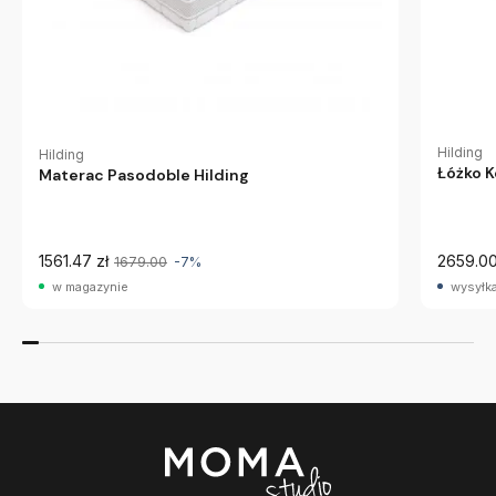
Hilding
Hilding
Łóżko K
Materac Pasodoble Hilding
1561.47 zł
2659.00
1679.00
-7%
w magazynie
wysyłka