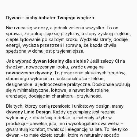
Dywan – cichy bohater Twojego wnętrza
Nie rzuca się w oczy, a jednak zmienia wszystko. To on
sprawia, że pokój staje się przytulny, a stopy zyskują miękkie,
ciepłe lądowanie po każdym kroku. Wydziela strefy, dodaje
energii, wycisza przestrzeń i sprawia, że każda chwila
spędzona w domu jest przyjemniejsza.
Jak wybrać dywan idealny dla siebie?
Jeśli zależy Ci na
świeżym, nowoczesnym looku, zwróć uwagę na
nowoczesne dywany
. To połączenie aktualnych trendów,
starannego wykonania i funkcjonalności – lekkie,
designerskie, a jednocześnie praktyczne. Doskonale wpisują
się w minimalistyczne, loftowe, a nawet industrialne
aranżacje, dodając im charakteru i przytulności.
Dla tych, którzy cenią rzemiosło i unikatowy design, mamy
dywany Linie Design
. Każdy egzemplarz jest ręcznie
wykonany, z dbałością o detale, a materiały użyte w
produkcji – bawełna, juta, len i wysokogatunkowa wełna –
gwarantują komfort, trwałość i elegancję na lata. To nie tylko
dywan – to małe dzieło sztuki, które w naturalny sposób