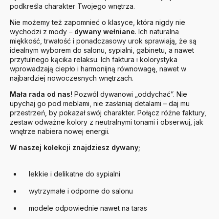
podkreśla charakter Twojego wnętrza.
Nie możemy też zapomnieć o klasyce, która nigdy nie
wychodzi z mody –
dywany wełniane
. Ich naturalna
miękkość, trwałość i ponadczasowy urok sprawiają, że są
idealnym wyborem do salonu, sypialni, gabinetu, a nawet
przytulnego kącika relaksu. Ich faktura i kolorystyka
wprowadzają ciepło i harmonijną równowagę, nawet w
najbardziej nowoczesnych wnętrzach.
Mała rada od nas!
Pozwól dywanowi „oddychać”. Nie
upychaj go pod meblami, nie zasłaniaj detalami – daj mu
przestrzeń, by pokazał swój charakter. Połącz różne faktury,
zestaw odważne kolory z neutralnymi tonami i obserwuj, jak
wnętrze nabiera nowej energii.
W naszej kolekcji znajdziesz dywany;
lekkie i delikatne do sypialni
wytrzymałe i odporne do salonu
modele odpowiednie nawet na taras