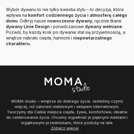
Wybór dywanu to nie tylko kwestia stylu – to decyzja, która
wpływa na
komfort codziennego życia i atmosferę całego
domu
. Odkryj nasze
nowoczesne dywany
, ręcznie tkane
dywany Linie Design
i ponadczasowe
dywany wełniane
.
Pozwól, by każdy krok po dywanie stał się przyjemnością, a
wnętrze nabrało ciepła, harmonii i
niepowtarzalnego
charakteru.
MOMA studio – wnętrze do dobrego życia. Jesteśmy czymś
więcej, niż salonem meblowym i sklepem internetowym.
Tworzymy dla Ciebie miejsca ciepłe, żywe, komfortowe, idealne
do celebrowania życia. Chcemy wypełniać je pięknymi meblami i
wyjątkowymi przedmiotami, które posłużą na lata.
Zobacz więcej