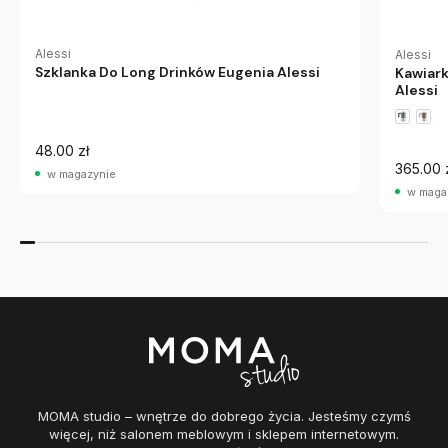
Alessi
Alessi
Szklanka Do Long Drinków Eugenia Alessi
Kawiark
Alessi
48.00 zł
365.00 
w magazynie
w maga
MOMA studio – wnętrze do dobrego życia. Jesteśmy czymś
więcej, niż salonem meblowym i sklepem internetowym.