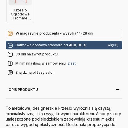
Krzesło
Ogrodowe
Fromme
Różowe
Petite Friture
W magazynie producenta - wysyłka 14-28 dni
więcej
Darmowa dostawa standard od
400,00 zł
30 dni na zwrot produktu
Minimalna ilość w zamówieniu:
2 szt.
Znajdź najbliższy salon
OPIS PRODUKTU
To metalowe, designerskie krzesło wyróżnia się czystą,
minimalistyczną linią i wyjątkowym charakterem. Amortyzatory
umieszczone pod siedziskiem zapewniają krzesłu miękką i
bardzo wygodną elastyczność. Doskonała propozycja do