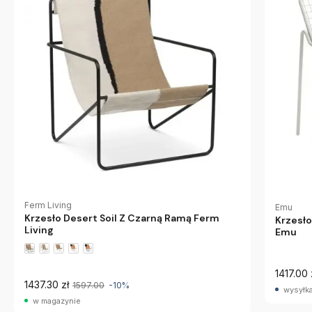
Ferm Living
Emu
Krzesło Desert Soil Z Czarną Ramą Ferm
Krzesł
Living
Emu
1417.00 
1437.30 zł
1597.00
-10%
wysyłka
w magazynie