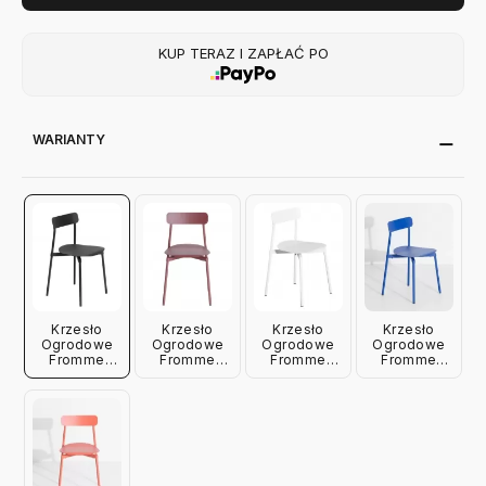
KUP TERAZ I ZAPŁAĆ PO
WARIANTY
Krzesło
Krzesło
Krzesło
Krzesło
Ogrodowe
Ogrodowe
Ogrodowe
Ogrodowe
Fromme
Fromme
Fromme
Fromme
Czarne
Brązowo-
Białe Petite
Niebieskie
Petite Friture
Czerwone
Friture
Petite Friture
Petite Friture