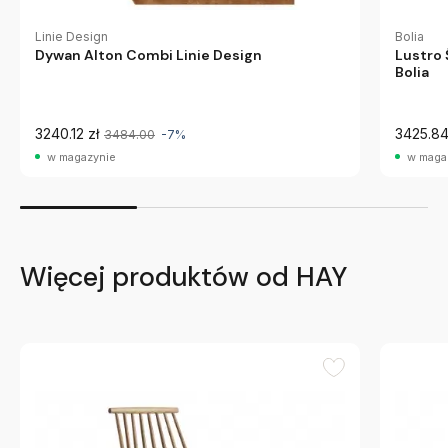
Linie Design
Bolia
Dywan Alton Combi Linie Design
Lustro
Bolia
3240.12 zł
3425.84
3484.00
-7%
w magazynie
w maga
Więcej produktów od HAY