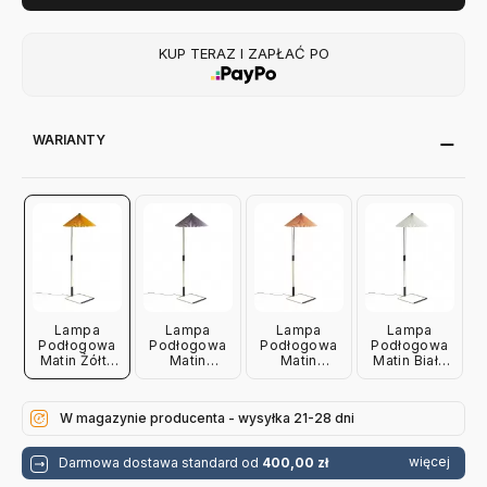
KUP TERAZ I ZAPŁAĆ PO
WARIANTY
Lampa
Lampa
Lampa
Lampa
Podłogowa
Podłogowa
Podłogowa
Podłogowa
Matin Żółta
Matin
Matin
Matin Biała
Hay
Lawendowa
Brzoskwiniowa
Hay
Hay
Hay
W magazynie producenta - wysyłka 21-28 dni
więcej
Darmowa dostawa standard od
400,00 zł