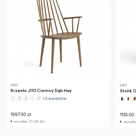
HAY
HAY
Krzesło J110 Ciemny Dąb Hay
Stolik 
+3 wariantów
1997.00 zł
1135.00 
wysyłka: 21-28 dni
wysyłka