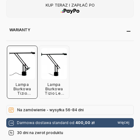
KUP TERAZ I ZAPŁAĆ PO
WARIANTY
Lampa
Lampa
Biurkowa
Biurkowa
Tizio
Tizio Led
Artemide
Artemide
Na zamówienie - wysyłka 56-84 dni
więcej
Darmowa dostawa standard od
400,00 zł
30 dni na zwrot produktu