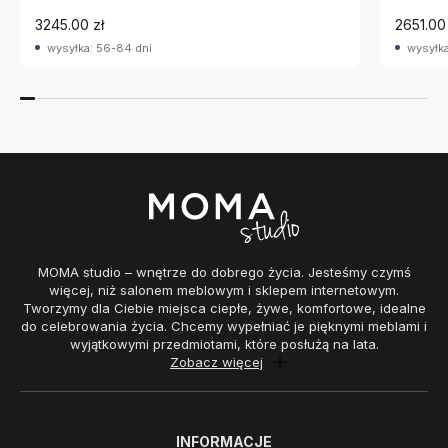
3245.00 zł
2651.00 
wysyłka: 56-84 dni
wysyłka
MOMA studio – wnętrze do dobrego życia. Jesteśmy czymś
więcej, niż salonem meblowym i sklepem internetowym.
Tworzymy dla Ciebie miejsca ciepłe, żywe, komfortowe, idealne
do celebrowania życia. Chcemy wypełniać je pięknymi meblami i
wyjątkowymi przedmiotami, które posłużą na lata.
Zobacz więcej
INFORMACJE