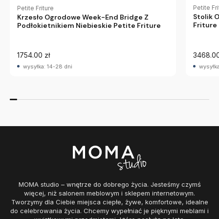
Petite Fr
Petite Friture
Stolik 
Krzesło Ogrodowe Week-End Bridge Z
Friture
Podłokietnikiem Niebieskie Petite Friture
1754.00 zł
3468.00
wysyłka: 14-28 dni
wysyłka
MOMA studio – wnętrze do dobrego życia. Jesteśmy czymś
więcej, niż salonem meblowym i sklepem internetowym.
Tworzymy dla Ciebie miejsca ciepłe, żywe, komfortowe, idealne
do celebrowania życia. Chcemy wypełniać je pięknymi meblami i