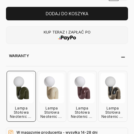
DODAJ DO KOSZYKA
KUP TERAZ I ZAPŁAĆ PO
WARIANTY
Lampa
Lampa
Lampa
Lampa
Stołowa
Stołowa
Stołowa
Stołowa
Neotenic 26
Neotenic 26
Neotenic 26
Neotenic 26
Cm Zielona
Cm
Cm
Cm Platinum
Petite Friture
Waniliowa
Wiśniowa
Petite Friture
Petite Friture
Petite Friture
W magazynie producenta - wysyłka 14-28 dni