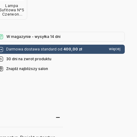
Lampa
Sufitowa N°5
Czerwona
Valerie
Object
W magazynie - wysyłka 14 dni
więcej
Darmowa dostawa standard od
400,00 zł
30 dni na zwrot produktu
Znajdź najbliższy salon