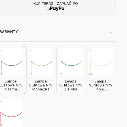
KUP TERAZ I ZAPŁAĆ PO
WARIANTY
Lampa
Lampa
Lampa
Lampa
Sufitowa N°5
Sufitowa N°5
Sufitowa N°5
Sufitowa N°5
Czarna
Mosiężna
Zielona
Kość
Valerie
Valerie
Valerie
Słoniowa
Object
Object
Object
Valerie
Object