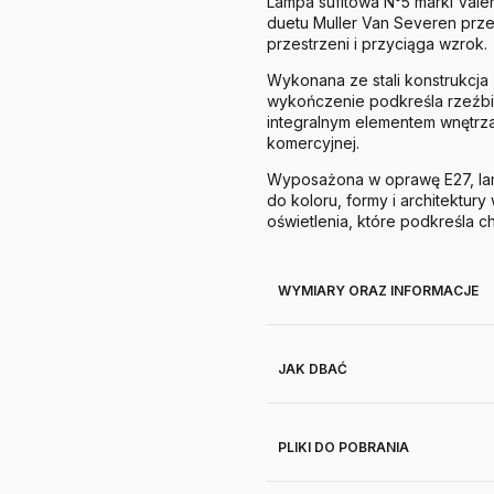
Lampa sufitowa N°5 marki Valer
duetu Muller Van Severen przek
przestrzeni i przyciąga wzrok.
Wykonana ze stali konstrukcja
wykończenie podkreśla rzeźbiar
integralnym elementem wnętrz
komercyjnej.
Wyposażona w oprawę E27, lam
do koloru, formy i architektu
oświetlenia, które podkreśla c
WYMIARY ORAZ INFORMACJE
JAK DBAĆ
PLIKI DO POBRANIA