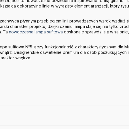
ie Objects to nowoczesne oświetlenie inspirowane formą girland i s
ształca dekoracyjne linie w wyrazisty element aranżacji, który rys
 zachwyca płynnym przebiegiem linii prowadzących wzrok wzdłuż ści
ski charakter projektu, dzięki czemu lampa staje się nie tylko źród
a. Ta
nowoczesna lampa sufitowa
doskonale sprawdzi się w salonie, j
pa sufitowa N°5 łączy funkcjonalność z charakterystycznym dla M
ry wnętrz. Designerskie oświetlenie premium dla osób poszukującyc
harakter wnętrza.