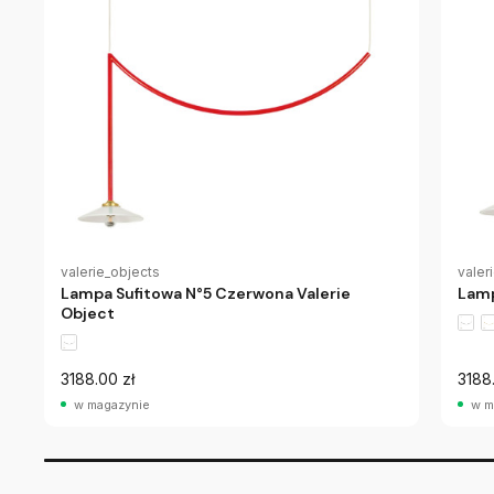
valerie_objects
valer
Lampa Sufitowa N°5 Czerwona Valerie
Lamp
Object
3188.00 zł
3188
w magazynie
w m