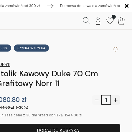
amówień od 300 zł
Darmowa dostawa dla zamówień od 300 zł
1
-30%
SZYBKA WYSYŁKA
ORR11
Stolik Kawowy Duke 70 Cm
rafitowy Norr 11
080.80
zł
44.00
zł
(-30%)
jniższa cena z 30 dni przed obniżką: 1544.00 zł
DODAJ DO KOSZYKA