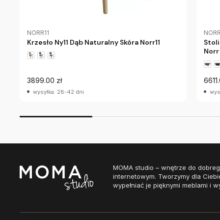
NORR11
NORR
Krzesło Ny11 Dąb Naturalny Skóra Norr11
Stol
Norr 
3899.00 zł
6611.
wysyłka: 28-42 dni
wys
MOMA studio – wnętrze do dobreg
internetowym. Tworzymy dla Ciebi
wypełniać je pięknymi meblami i w