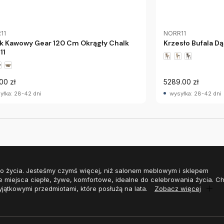
11
NORR11
ik Kawowy Gear 120 Cm Okrągły Chalk
Krzesło Bufala Dą
11
00 zł
5289.00 zł
yłka: 28-42 dni
wysyłka: 28-42 dni
o życia. Jesteśmy czymś więcej, niż salonem meblowym i sklepem
e miejsca ciepłe, żywe, komfortowe, idealne do celebrowania życia. 
yjątkowymi przedmiotami, które posłużą na lata.
Zobacz więcej