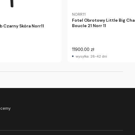
NORR11
Fotel Obrotowy Little Big Ch
Boucle 21 Norr 11
b Czarny Skóra Norr11
11900.00 zł
wysyłka: 28-42 dni
Chcemy