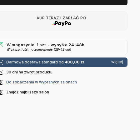
KUP TERAZ I ZAPŁAĆ PO
W magazynie: 1 szt. - wysyłka 24–48h
Większa ilość: na zamówienie (28-42 dni)
więcej
Darmowa dostawa standard od
400,00 zł
30 dni na zwrot produktu
Do zobaczenia w wybranych salonach
Znajdź najbliższy salon