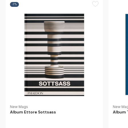
-7%
New Mags
New Ma
Album Ettore Sottsass
Album 