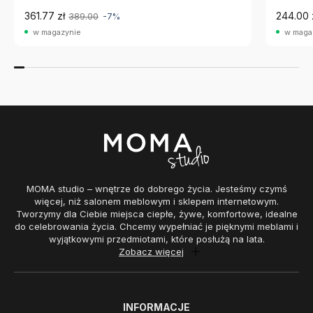
361.77 zł
244.00 
389.00
-7%
w magazynie
w maga
MOMA studio – wnętrze do dobrego życia. Jesteśmy czymś
więcej, niż salonem meblowym i sklepem internetowym.
Tworzymy dla Ciebie miejsca ciepłe, żywe, komfortowe, idealne
do celebrowania życia. Chcemy wypełniać je pięknymi meblami i
wyjątkowymi przedmiotami, które posłużą na lata.
Zobacz więcej
INFORMACJE