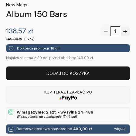
New Mags
Album 150 Bars
138.57
zł
149.00
zł
(-7%)
Do końca promocji: 16 dni
Najniższa cena z 30 dni przed obniżką: 149.00 zł
DODAJ DO KOSZYKA
KUP TERAZ I ZAPŁAĆ PO
W magazynie: 2 szt. - wysyłka 24–48h
Większa ilość: na zamówienie (7-14 dni)
więcej
Darmowa dostawa standard od
400,00 zł