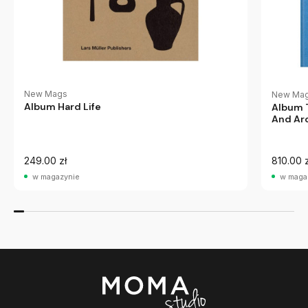
New Mags
New Ma
Album Hard Life
Album T
And Ar
249.00 zł
810.00 z
w magazynie
w maga