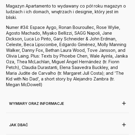
Magazyn Apartamento to wydawany co pół roku magazyn o
ludziach i ich domach, wnętrzach i designie, który jest im
bliski.
Numer #34: Espace Aygo, Ronan Bouroullec, Rose Wylie,
Agosto Machado, Miyako Bellizzi, SAGG Napoli, Jane
Dickson, Luca Lo Pinto, Gary Schneider & John Erdman,
Celeste, Beca Lipscombe, Edgardo Giménez, Molly Manning
Walker, Danny Fox, Bethan Laura Wood, Tove Jansson, and
Olivia Laing. Plus: Texts by Phoebe Chen, Wale Ayinla, Janika
Oza, Thea McLachlan, Miguel Ángel Hernández (tr. Fionn
Petch), Claudia Durastanti, Elena Saavedra Buckley, and
Maria Judite de Carvalho (tr. Margaret Jull Costa); and ‘The
Kid with No Dad’, a short story by Alejandro Zambra (tr.
Megan McDowell)
WYMIARY ORAZ INFORMACJE
JAK DBAĆ