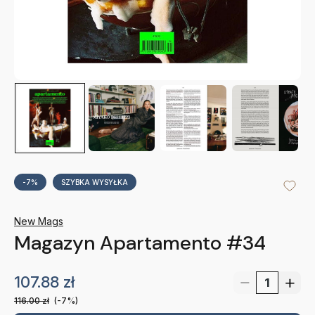
-7%
SZYBKA WYSYŁKA
New Mags
Magazyn Apartamento #34
107.88
zł
116.00
zł
(-7%)