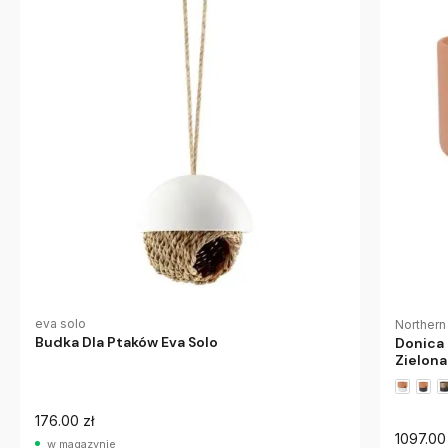
eva solo
Northern
Budka Dla Ptaków Eva Solo
Donica
Zielona
176.00 zł
1097.00 
w magazynie