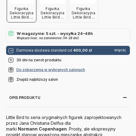
Figurka
Figurka
Figurka
Dekoracyjna
Dekoracyjna
Dekoracyjna
Little Bird 5
Little Bird 5
Little Bird 5
Cm Magenta
Cm Dębowa
Cm Orzech
Normann
Normann
Normann
Copenhagen
Copenhagen
Copenhagen
W magazynie: 5 szt. - wysyłka 24–48h
Większa ilość: na zamówienie (14-28 dni)
więcej
Darmowa dostawa standard od
400,00 zł
30 dni na zwrot produktu
Do zobaczenia w wybranych salonach
Znajdź najbliższy salon
OPIS PRODUKTU
Little Bird to seria oryginalnych figurek zaprojektowanych
przez Jana Christiana Delfsa dla
marki
Normann
Copenhagen
. Prosty, ale ekspresyjny
projekt stanowi wyważoną mieszankę abstrakcji,