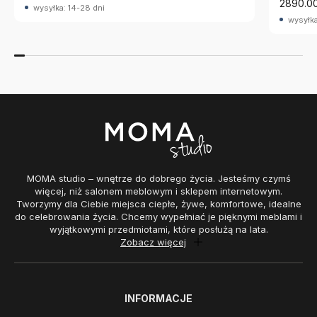
2890.00
wysyłka: 14-28 dni
wysyłka
MOMA studio – wnętrze do dobrego życia. Jesteśmy czymś
więcej, niż salonem meblowym i sklepem internetowym.
Tworzymy dla Ciebie miejsca ciepłe, żywe, komfortowe, idealne
do celebrowania życia. Chcemy wypełniać je pięknymi meblami i
wyjątkowymi przedmiotami, które posłużą na lata.
Zobacz więcej
INFORMACJE