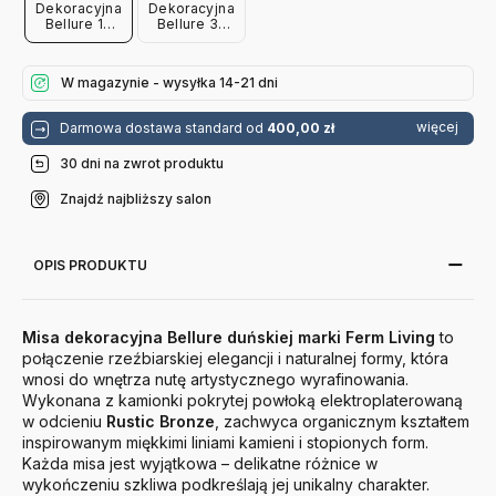
Dekoracyjna
Dekoracyjna
Bellure 17
Bellure 35
Cm Ferm
Cm Ferm
Living
Living
W magazynie - wysyłka 14-21 dni
więcej
Darmowa dostawa standard od
400,00 zł
30 dni na zwrot produktu
Znajdź najbliższy salon
OPIS PRODUKTU
Misa dekoracyjna Bellure duńskiej marki Ferm Living
to
połączenie rzeźbiarskiej elegancji i naturalnej formy, która
wnosi do wnętrza nutę artystycznego wyrafinowania.
Wykonana z kamionki pokrytej powłoką elektroplaterowaną
w odcieniu
Rustic Bronze
, zachwyca organicznym kształtem
inspirowanym miękkimi liniami kamieni i stopionych form.
Każda misa jest wyjątkowa – delikatne różnice w
wykończeniu szkliwa podkreślają jej unikalny charakter.