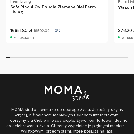
Ferm Living
Ferm Liv
Sofa Rico 4 Os. Boucle Złamana Biel Ferm
Wazon 
Living
16651.80 zł
376.20 
18502.00
-10%
w magazynie
w maga
MOMA studio – wnętrze do dobrego życia. Jesteśmy czymś
więcej, niż salonem meblowym i sklepem internetowym.
Tworzymy dla Ciebie miejsca ciepłe, żywe, komfortowe, idealne
do celebrowania życia. Chcemy wypełniać je pięknymi meblami i
wyjątkowymi przedmiotami, które posłużą na lata.