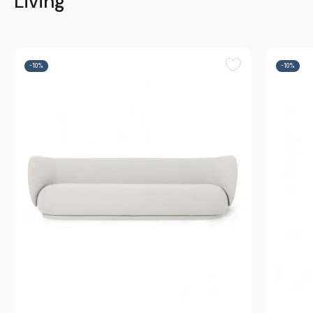
Living
-10%
-10%