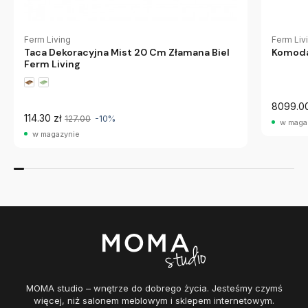
Ferm Living
Ferm Liv
Taca Dekoracyjna Mist 20 Cm Złamana Biel
Komoda
Ferm Living
8099.00
114.30 zł
127.00
-10%
w maga
w magazynie
MOMA studio – wnętrze do dobrego życia. Jesteśmy czymś
więcej, niż salonem meblowym i sklepem internetowym.