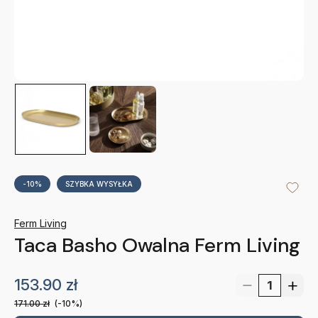
-10%
SZYBKA WYSYŁKA
Ferm Living
Taca Basho Owalna Ferm Living
153.90
zł
171.00
zł
(-10%)