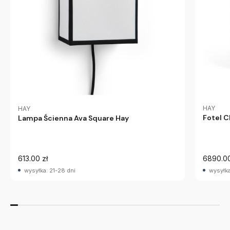
HAY
HAY
Fotel C
Lampa Ścienna Ava Square Hay
613.00 zł
6890.00
wysyłka: 21-28 dni
wysyłka