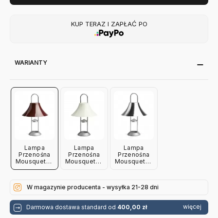
KUP TERAZ I ZAPŁAĆ PO
WARIANTY
Lampa
Lampa
Lampa
Przenośna
Przenośna
Przenośna
Mousqueton
Mousqueton
Mousqueton
Czerwona
Biała Hay
Srebrna Hay
Hay
W magazynie producenta - wysyłka 21-28 dni
więcej
Darmowa dostawa standard od
400,00 zł