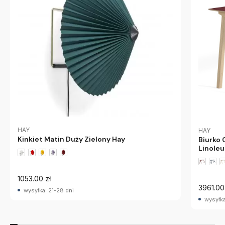
HAY
HAY
Kinkiet Matin Duży Zielony Hay
Biurko
Linole
1053.00 zł
3961.00
wysyłka: 21-28 dni
wysyłka