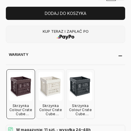
DODAJ DO KOSZYKA
KUP TERAZ I ZAPŁAĆ PO
WARIANTY
Skrzynka
Skrzynka
Skrzynka
Colour Crate
Colour Crate
Colour Crate
Cube
Cube
Cube
Bordowa
Złamana Biel
Antracytowa
Hay
Hay
Hay
W magazynie: 11 szt. - wysyłka 24–48h