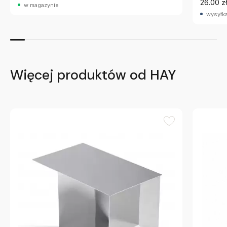
26.00 zł
w magazynie
wysyłka
Więcej produktów od HAY