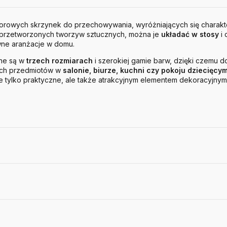
olorowych skrzynek do przechowywania, wyróżniających się charak
rzetworzonych tworzyw sztucznych, można je
układać w stosy
i 
wne aranżacje w domu.
ne są w
trzech rozmiarach
i szerokiej gamie barw, dzięki czemu 
ych przedmiotów w
salonie, biurze, kuchni czy pokoju dziecięcy
ie tylko praktyczne, ale także atrakcyjnym elementem dekoracyjnym