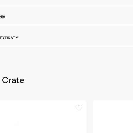
NIA
RTYFIKATY
r Crate