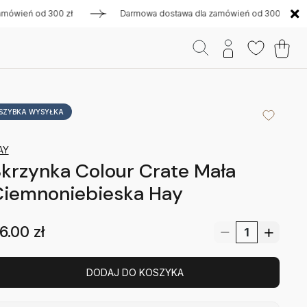
ń od 300 zł
Darmowa dostawa dla zamówień od 300 zł
D
SZYBKA WYSYŁKA
AY
krzynka Colour Crate Mała
Ciemnoniebieska Hay
6.00
zł
DODAJ DO KOSZYKA