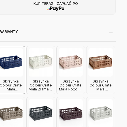
KUP TERAZ I ZAPŁAĆ PO
WARIANTY
Skrzynka
Skrzynka
Skrzynka
Skrzynka
Colour Crate
Colour Crate
Colour Crate
Colour Crate
Mała
Mała Złamana
Mała Różowa
Mała
Ciemnoniebieska
Biel Hay
Hay
Terakotowa
Hay
Hay