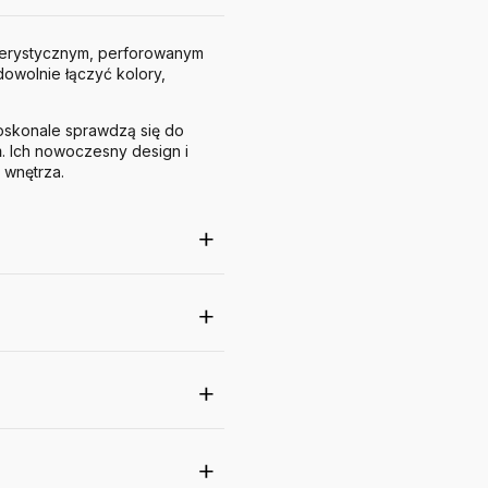
terystycznym, perforowanym
dowolnie łączyć kolory,
doskonale sprawdzą się do
m
. Ich nowoczesny design i
 wnętrza.