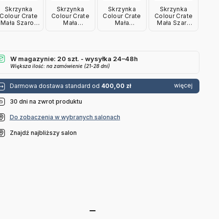
Skrzynka
Skrzynka
Skrzynka
Skrzynka
Colour Crate
Colour Crate
Colour Crate
Colour Crate
Mała Szaro-
Mała
Mała
Mała Szara
Brązowa Hay
Antracytowa
Bordowa Hay
Hay
Hay
W magazynie: 20 szt. - wysyłka 24–48h
Większa ilość: na zamówienie (21-28 dni)
więcej
Darmowa dostawa standard od
400,00 zł
30 dni na zwrot produktu
Do zobaczenia w wybranych salonach
Znajdź najbliższy salon