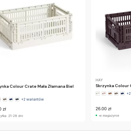
HAY
Skrzynka Colour 
ynka Colour Crate Mała Złamana Biel
+2
+2 wariantów
26.00 zł
0 zł
w magazynie
yłka: 21-28 dni