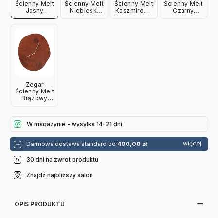
Ścienny Melt
Ścienny Melt
Ścienny Melt
Ścienny Melt
Jasny
Niebieski
Kaszmirowy
Czarny
Drewniany
Ferm Living
Ferm Living
Marmur Ferm
Ferm Living
Living
Zegar
Ścienny Melt
Brązowy
Drewniany
Ferm Living
W magazynie - wysyłka 14-21 dni
więcej
Darmowa dostawa standard od
400,00 zł
30 dni na zwrot produktu
Znajdź najbliższy salon
OPIS PRODUKTU