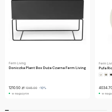
Ferm Living
Ferm Liv
Doniczka Plant Box Duża Czarna Ferm Living
Pufa Ri
1210.50 zł
4034.70
1345.00
-10%
w magazynie
w maga