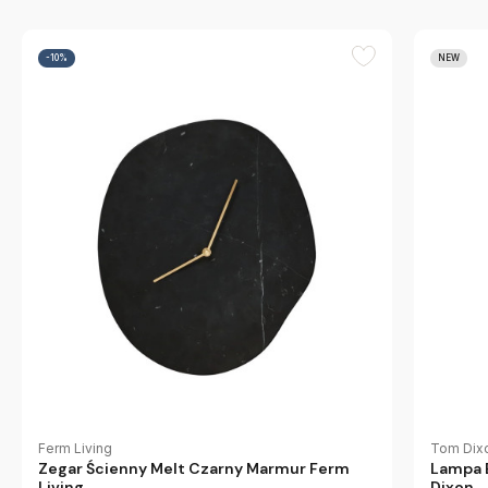
-10%
NEW
Ferm Living
Tom Dix
Zegar Ścienny Melt Czarny Marmur Ferm
Lampa 
Living
Dixon