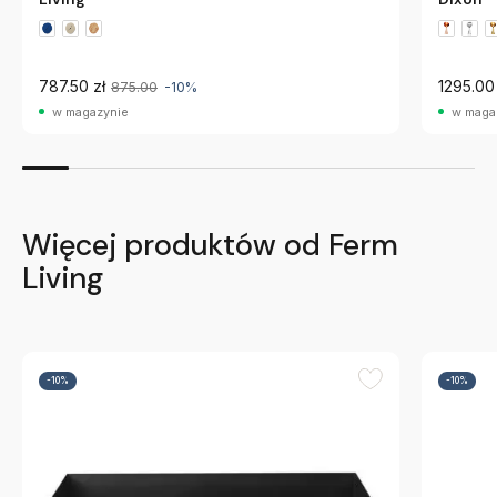
787.50 zł
1295.00 
875.00
-10%
w magazynie
w maga
Więcej produktów od Ferm
Living
-10%
-10%