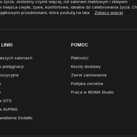
o życia. Jesteśmy czymś więcej, niż salonem meblowym i sklepem
e miejsca ciepłe, żywe, komfortowe, idealne do celebrowania życia. 
yjątkowymi przedmiotami, które posłużą na lata.
Zobacz więcej
LINKI
POMOC
aszych salonach
Płatności
 pielęgnacji
Koszty dostawy
pozycyjne
Zwrot zamówienia
i
Polityka zwrotów
e
Praca w MOMA Studio
x SITS
x AUPING
ietlenie Dodatki