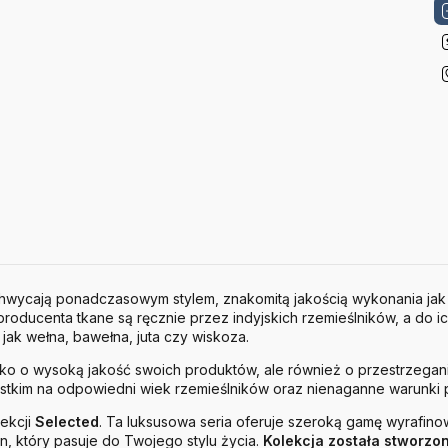
chwycają ponadczasowym stylem, znakomitą jakością wykonania jak
oducenta tkane są ręcznie przez indyjskich rzemieślników, a do 
 jak wełna, bawełna, juta czy wiskoza.
lko o wysoką jakość swoich produktów, ale również o przestrzegan
tkim na odpowiedni wiek rzemieślników oraz nienaganne warunki 
ekcji
Selected
. Ta luksusowa seria oferuje szeroką gamę wyrafin
n, który pasuje do Twojego stylu życia.
Kolekcja została stworz