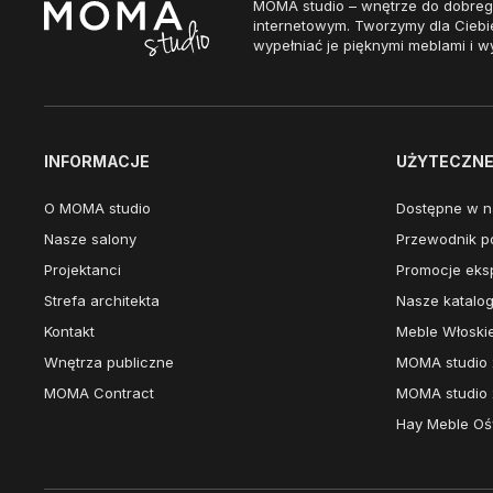
MOMA studio – wnętrze do dobreg
internetowym. Tworzymy dla Ciebi
wypełniać je pięknymi meblami i w
INFORMACJE
UŻYTECZNE 
O MOMA studio
Dostępne w n
Nasze salony
Przewodnik po
Projektanci
Promocje eks
Strefa architekta
Nasze katalog
Kontakt
Meble Włoski
Wnętrza publiczne
MOMA studio 
MOMA Contract
MOMA studio 
Hay Meble Ośw