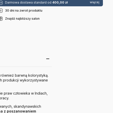
więcej
Darmowa dostawa standard od
400,00 zł
30 dni na zwrot produktu
Znajdź najbliższy salon
 również barwną kolorystyką.
ich produkcji wykorzystywane
ie praw człowieka w Indiach,
pracy.
owanych, skandynawskich
ona z poszanowaniem