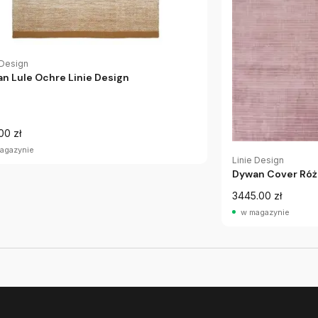
 Design
n Lule Ochre Linie Design
00 zł
agazynie
Linie Design
Dywan Cover Róż
3445.00 zł
w magazynie