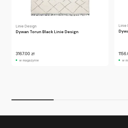
Linie
Linie Design
Dywa
Dywan Torun Black Linie Design
3167.00 zł
1156.
w magazynie
w m