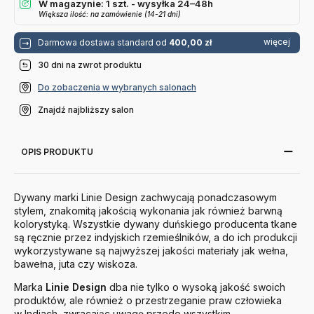
W magazynie: 1 szt. - wysyłka 24–48h
Większa ilość: na zamówienie (14-21 dni)
więcej
Darmowa dostawa standard od
400,00 zł
30 dni na zwrot produktu
Do zobaczenia w wybranych salonach
Znajdź najbliższy salon
OPIS PRODUKTU
Dywany marki Linie Design zachwycają ponadczasowym
stylem, znakomitą jakością wykonania jak również barwną
kolorystyką. Wszystkie dywany duńskiego producenta tkane
są ręcznie przez indyjskich rzemieślników, a do ich produkcji
wykorzystywane są najwyższej jakości materiały jak wełna,
bawełna, juta czy wiskoza.
Marka
Linie
Design
dba nie tylko o wysoką jakość swoich
produktów, ale również o przestrzeganie praw człowieka
w Indiach, zwracając uwagę przede wszystkim