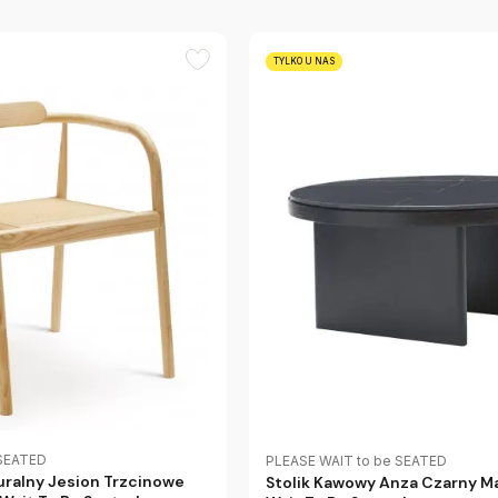
TYLKO U NAS
 SEATED
PLEASE WAIT to be SEATED
ralny Jesion Trzcinowe
Stolik Kawowy Anza Czarny M