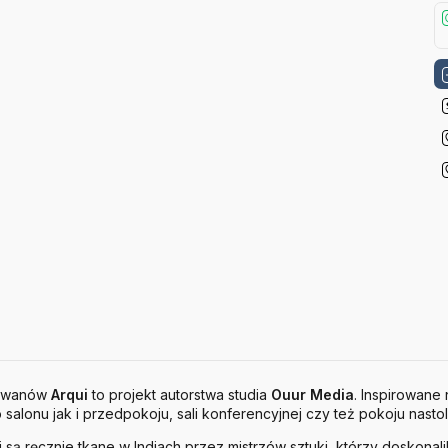
dywanów
Arqui
to projekt autorstwa studia
Ouur
Media
. Inspirowane
 salonu jak i przedpokoju, sali konferencyjnej czy też pokoju nastol
 są ręcznie tkane w Indiach przez mistrzów sztuki, którzy doskonali