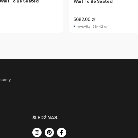
 Wait To Be Seated
Wait To Be Seated
5682.00 zł
wysyłka: 28-42 dni
Chcemy
ŚLEDŹ NAS: