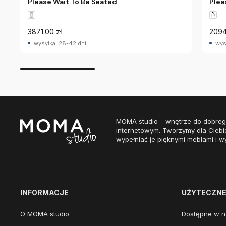
Please Wait To Be Seated
Plea
3871.00 zł
2094
wysyłka: 28-42 dni
wys
MOMA studio – wnętrze do dobreg
internetowym. Tworzymy dla Ciebi
wypełniać je pięknymi meblami i w
INFORMACJE
UŻYTECZNE 
O MOMA studio
Dostępne w n