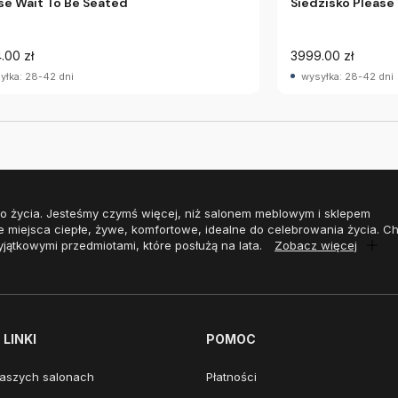
se Wait To Be Seated
Siedzisko Please
.00 zł
3999.00 zł
yłka: 28-42 dni
wysyłka: 28-42 dni
o życia. Jesteśmy czymś więcej, niż salonem meblowym i sklepem
e miejsca ciepłe, żywe, komfortowe, idealne do celebrowania życia. 
yjątkowymi przedmiotami, które posłużą na lata.
Zobacz więcej
LINKI
POMOC
aszych salonach
Płatności