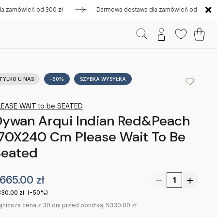
ówień od 300 zł
Darmowa dostawa dla zamówień od 300 zł
TYLKO U NAS
-50%
SZYBKA WYSYŁKA
LEASE WAIT to be SEATED
Dywan Arqui Indian Red&Peach
70X240 Cm Please Wait To Be
Seated
665.00
zł
330.00
zł
(-50%)
jniższa cena z 30 dni przed obniżką: 5330.00 zł