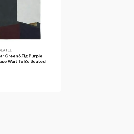
 SEATED
ar Green&Fig Purple
se Wait To Be Seated