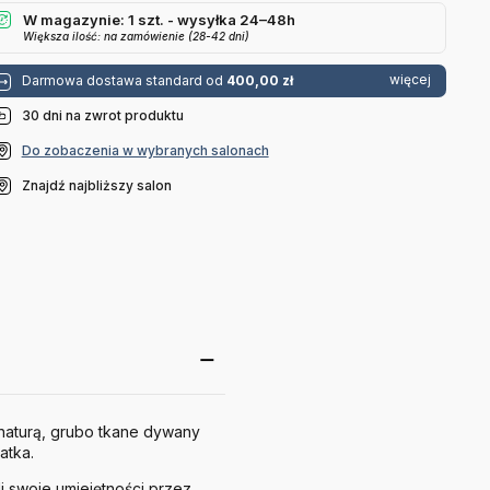
W magazynie: 1 szt. - wysyłka 24–48h
Większa ilość: na zamówienie (28-42 dni)
więcej
Darmowa dostawa standard od
400,00 zł
30 dni na zwrot produktu
Do zobaczenia w wybranych salonach
Znajdź najbliższy salon
 naturą, grubo tkane dywany
atka.
li swoje umiejętności przez