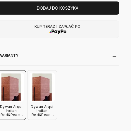
DODAJ DO KOSZYKA
KUP TERAZ I ZAPŁAĆ PO
WARIANTY
Dywan Arqui
Dywan Arqui
Indian
Indian
Red&Peach
Red&Peach
170X240 Cm
200X300 Cm
Please Wait
Please Wait
To Be Seated
To Be Seated