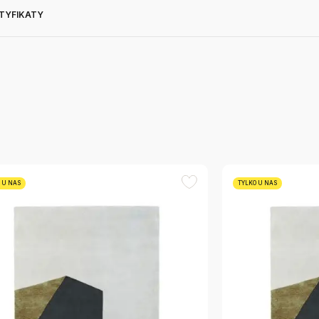
RTYFIKATY
 U NAS
TYLKO U NAS