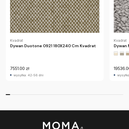
Kvadrat
Kvadrat
Dywan Duotone 0921 180X240 Cm Kvadrat
Dywan 
7551.00 zł
19536.0
wysyłka: 42-56 dni
wysyłka