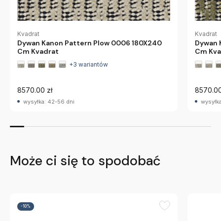
Kvadrat
Kvadrat
Dywan Kanon Pattern Plow 0006 180X240
Dywan 
Cm Kvadrat
Cm Kva
+3 wariantów
8570.00 zł
8570.00
wysyłka: 42-56 dni
wysyłka
Może ci się to spodobać
-10%