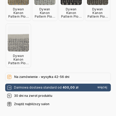
Dywan
Dywan
Dywan
Dywan
Kanon
Kanon
Kanon
Kanon
Pattern Plow
Pattern Plow
Pattern Plow
Pattern Plow
0016
0021
0023
0026
180X240 Cm
180X240 Cm
180X240 Cm
180X240 Cm
Kvadrat
Kvadrat
Kvadrat
Kvadrat
Dywan
Kanon
Pattern Plow
0033
180X240 Cm
Kvadrat
Na zamówienie - wysyłka 42-56 dni
więcej
Darmowa dostawa standard od
400,00 zł
30 dni na zwrot produktu
Znajdź najbliższy salon