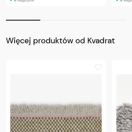
w magazynie
w maga
Więcej produktów od Kvadrat