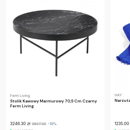
HAY
Ferm Living
Narzuta
Stolik Kawowy Marmurowy 70,5 Cm Czarny
Ferm Living
3246.30 zł
1235.00 
3607.00
-10%