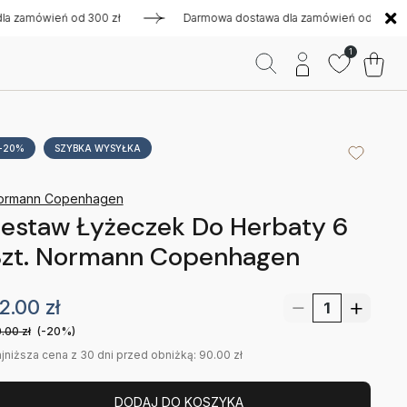
amówień od 300 zł
Darmowa dostawa dla zamówień od 300 zł
1
-20%
SZYBKA WYSYŁKA
ormann Copenhagen
estaw Łyżeczek Do Herbaty 6
Szt. Normann Copenhagen
2.00
zł
.00
zł
(-20%)
jniższa cena z 30 dni przed obniżką: 90.00 zł
DODAJ DO KOSZYKA