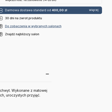
Większa ilość: na zamówienie (14-28 dni)
więcej
Darmowa dostawa standard od
400,00 zł
30 dni na zwrot produktu
Do zobaczenia w wybranych salonach
Znajdź najbliższy salon
 chwyt. Wykonane z matowej
ch, uroczystych przyjęć.