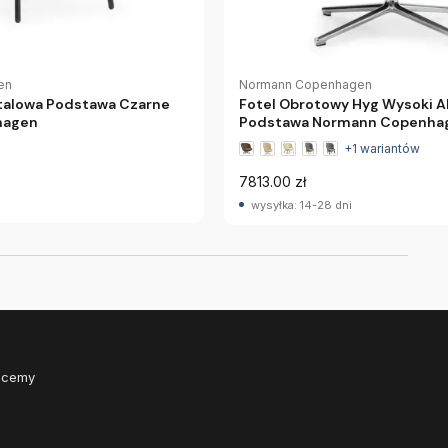
en
Normann Copenhagen
talowa Podstawa Czarne
Fotel Obrotowy Hyg Wysoki 
hagen
Podstawa Normann Copenha
+1 wariantów
7813.00 zł
wysyłka: 14-28 dni
Chcemy