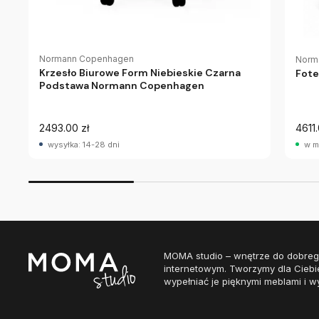
Normann Copenhagen
Norm
Krzesło Biurowe Form Niebieskie Czarna
Fote
Podstawa Normann Copenhagen
2493.00 zł
4611.
wysyłka: 14-28 dni
w m
MOMA studio – wnętrze do dobreg
internetowym. Tworzymy dla Ciebi
wypełniać je pięknymi meblami i w