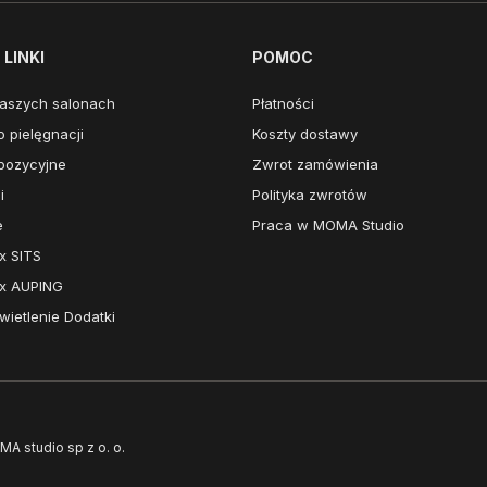
LINKI
POMOC
aszych salonach
Płatności
 pielęgnacji
Koszty dostawy
pozycyjne
Zwrot zamówienia
i
Polityka zwrotów
e
Praca w MOMA Studio
x SITS
x AUPING
ietlenie Dodatki
MA studio sp z o. o.