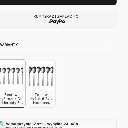
KUP TERAZ I ZAPŁAĆ PO
WARIANTY
Zestaw
Zestaw
Łyżeczek Do
Łyżek 6 Szt.
Herbaty 6
Normann
Szt. Normann
Copenhagen
Copenhagen
W magazynie: 2 szt. - wysyłka 24–48h