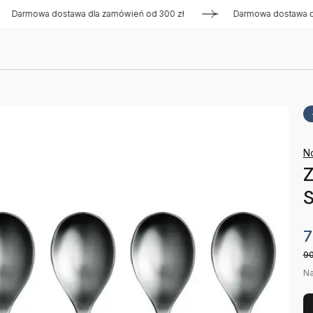
mowa dostawa dla zamówień od 300 zł
Darmowa dostawa dla z
N
Z
7
90
Na