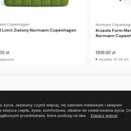
ann Copenhagen
Normann Copenhag
l Limit Zielony Normann Copenhagen
Krzesło Form Me
Normann Copen
00 zł
1306.00 zł
agazynie
wysyłka: 14-28 dni
o życia. Jesteśmy czymś więcej, niż salonem meblowym i sklepem
e miejsca ciepłe, żywe, komfortowe, idealne do celebrowania życia. 
yjątkowymi przedmiotami, które posłużą na lata.
Zobacz więcej