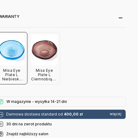
WARIANTY
Misa Eye
Misa Eye
Plate L
Plate L
Niebieska
Ciemnobrązowa
Pols Potten
Pols Potten
W magazynie - wysyłka 14-21 dni
więcej
Darmowa dostawa standard od
400,00 zł
30 dni na zwrot produktu
Znajdź najbliższy salon