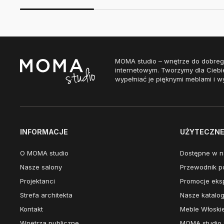
MOMA studio – wnętrze do dobreg
internetowym. Tworzymy dla Ciebi
wypełniać je pięknymi meblami i w
INFORMACJE
UŻYTECZNE 
O MOMA studio
Dostępne w n
Nasze salony
Przewodnik po
Projektanci
Promocje eks
Strefa architekta
Nasze katalog
Kontakt
Meble Włoski
Wnętrza publiczne
MOMA studio 