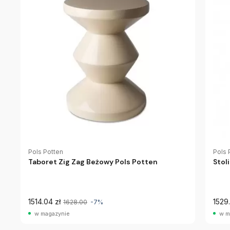
Pols Potten
Pols 
Taboret Zig Zag Beżowy Pols Potten
Stol
1514.04 zł
1529.
1628.00
-7%
w magazynie
w m