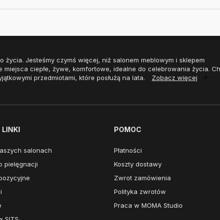
o życia. Jesteśmy czymś więcej, niż salonem meblowym i sklepem
e miejsca ciepłe, żywe, komfortowe, idealne do celebrowania życia. 
yjątkowymi przedmiotami, które posłużą na lata.
Zobacz więcej
LINKI
POMOC
aszych salonach
Płatności
 pielęgnacji
Koszty dostawy
pozycyjne
Zwrot zamówienia
i
Polityka zwrotów
e
Praca w MOMA Studio
x SITS