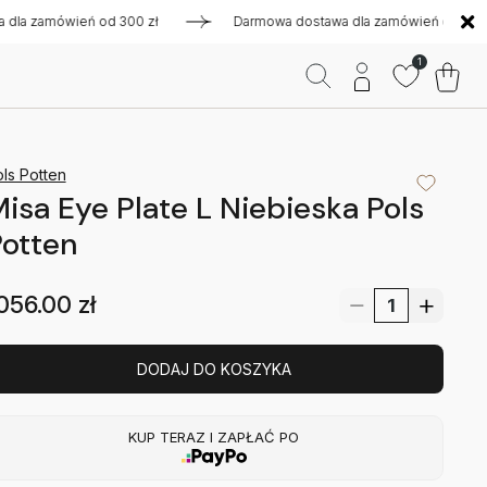
zamówień od 300 zł
Darmowa dostawa dla zamówień od 300 zł
1
ls Potten
isa Eye Plate L Niebieska Pols
otten
056.00
zł
DODAJ DO KOSZYKA
KUP TERAZ I ZAPŁAĆ PO