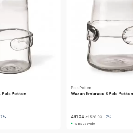
Pols Potten
 Pols Potten
Wazon Embrace S Pols Potte
491.04 zł
-7%
528.00
-7%
w magazynie