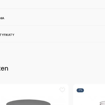
NIA
RTYFIKATY
ten
-7%