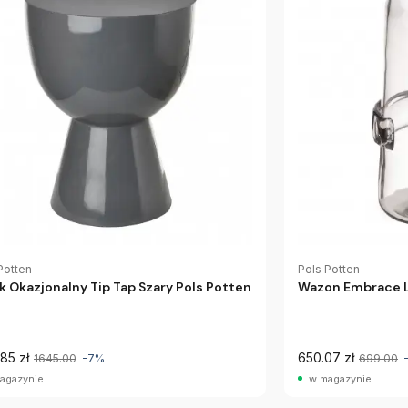
Potten
Pols Potten
ik Okazjonalny Tip Tap Szary Pols Potten
Wazon Embrace L
85 zł
650.07 zł
1645.00
-7%
699.00
agazynie
w magazynie