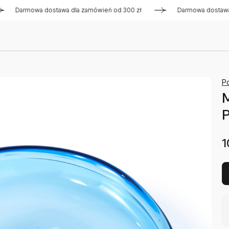
armowa dostawa dla zamówień od 300 zł
Darmowa dostawa dla 
Po
M
P
1