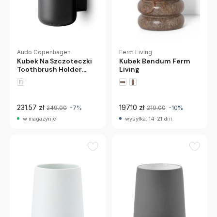
Audo Copenhagen
Ferm Living
Kubek Na Szczoteczki
Kubek Bendum Ferm
Toothbrush Holder
Living
Czarny Audo
Copenhagen
231.57 zł
197.10 zł
249.00
-7%
219.00
-10%
w magazynie
wysyłka: 14-21 dni