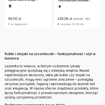
Toothbrush Holder
Blomus
Biały Audo
Copenhagen
99.00 zł
229.08 zł
249.00
-8%
w magazynie
wysyłka: 14-28 dni
Kubki i stojaki na szczoteczki – funkcjonalność i styl w
łazience
Łazienka to miejsce, w którym codzienne rytuały
pielęgnacyjne spotykają się z estetyką wnętrza. Nawet
najdrobniejsze akcesoria, takie jak kubki czy stojaki na
szczoteczki, mogą mieć ogromne znaczenie – pomagają
utrzymać porządek, higienę i wprowadzają do łazienki ład
oraz elegancję. W naszej ofercie znajdziesz produkty, które
łączą funkcjonalność z ponadczasowym designem, tworząc
spójną i przyjemną przestrzeń.
Praktyczne rozwiązania na co dzień