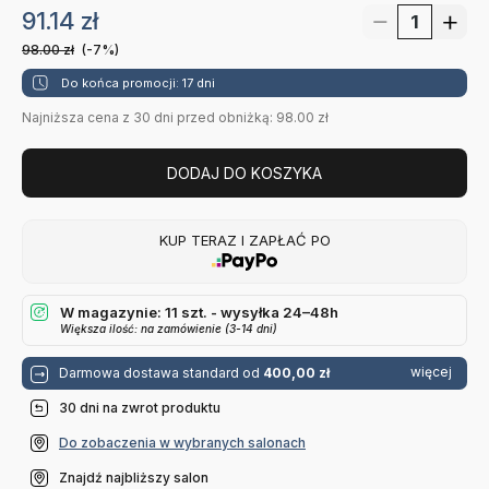
91.14
zł
98.00
zł
(-7%)
Do końca promocji: 17 dni
Najniższa cena z 30 dni przed obniżką: 98.00 zł
DODAJ DO KOSZYKA
KUP TERAZ I ZAPŁAĆ PO
W magazynie: 11 szt. - wysyłka 24–48h
Większa ilość: na zamówienie (3-14 dni)
więcej
Darmowa dostawa standard od
400,00 zł
30 dni na zwrot produktu
Do zobaczenia w wybranych salonach
Znajdź najbliższy salon