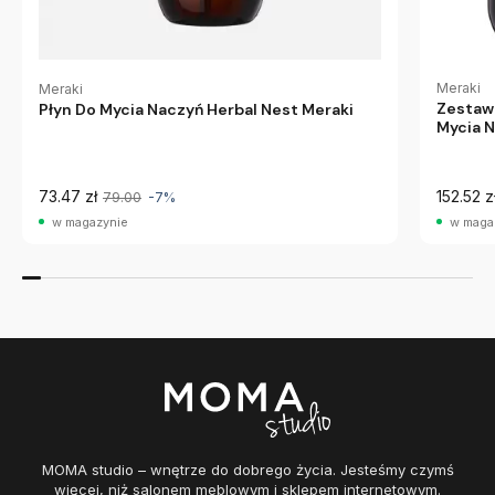
Meraki
Meraki
Zestaw 
Płyn Do Mycia Naczyń Herbal Nest Meraki
Mycia 
Meraki
73.47 zł
152.52 z
79.00
-7%
w magazynie
w maga
MOMA studio – wnętrze do dobrego życia. Jesteśmy czymś
więcej, niż salonem meblowym i sklepem internetowym.