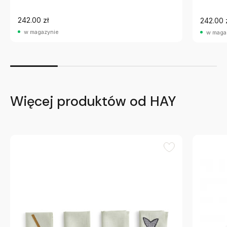
242.00 zł
242.00 
w magazynie
w maga
Więcej produktów od HAY