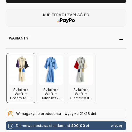
KUP TERAZ I ZAPŁAĆ PO
WARIANTY
Szlafrok
Szlafrok
Szlafrok
Waffle
Waffle
Waffle
Cream Multi
Niebieski
Glacier Multi
Hay
Hay
Hay
W magazynie producenta - wysyłka 21-28 dni
więcej
Darmowa dostawa standard od
400,00 zł